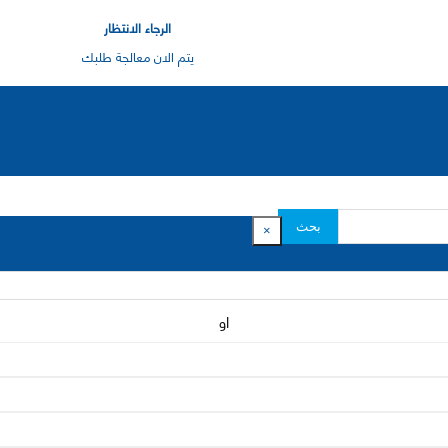
الرجاء الانتظار
يتم الان معالجة طلبك
بحث
×
او