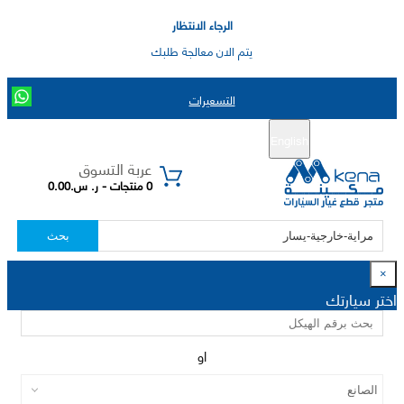
الرجاء الانتظار
يتم الان معالجة طلبك
التسعيرات
English
تسجيل جديد
تسجيل الدخول
|
عربة التسوق
0 منتجات - ر. س.0.00
بحث
×
اختر سيارتك
او