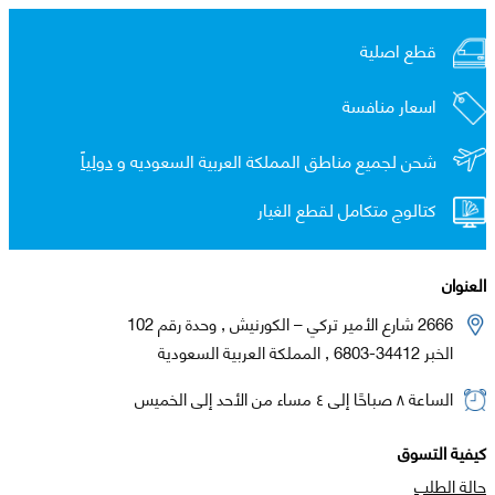
قطع اصلية
اسعار منافسة
شحن لجميع مناطق المملكة العربية السعوديه و
دولياً
كتالوج متكامل لقطع الغيار
العنوان
2666 شارع الأمير تركي – الكورنيش , وحدة رقم 102
الخبر 34412-6803 , المملكة العربية السعودية
الساعة ٨ صباحًا إلى ٤ مساء من الأحد إلى الخميس
كيفية التسوق
حالة الطلب