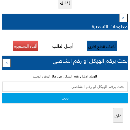
إغلاق
×
معلومات التسعيرة
أرسل الطلب
ألغاء التسعيرة
أضف قطع اخرى
بحث برقم الهيكل او رقم الشاصي
×
الرجاء ادخال رقم الهيكل في حال توفره لديك
بحث
غلق