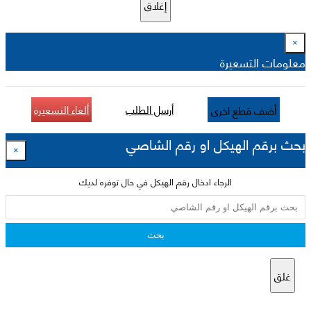
إغلاق
×
معلومات التسعيرة
أرسل الطلب
ألغاء التسعيرة
أضف قطع اخرى
بحث برقم الهيكل او رقم الشاصي
×
الرجاء ادخال رقم الهيكل في حال توفره لديك
بحث
غلق