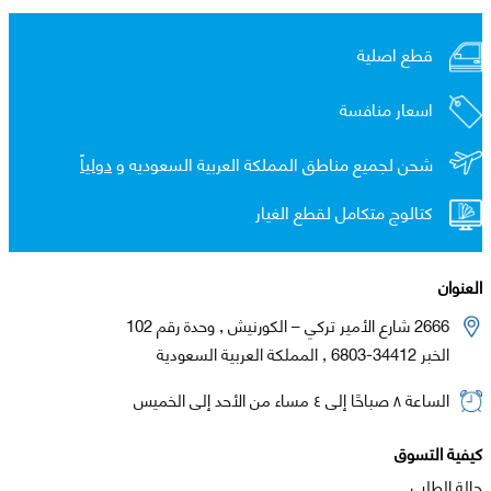
قطع اصلية
اسعار منافسة
شحن لجميع مناطق المملكة العربية السعوديه و
دولياً
كتالوج متكامل لقطع الغيار
العنوان
2666 شارع الأمير تركي – الكورنيش , وحدة رقم 102
الخبر 34412-6803 , المملكة العربية السعودية
الساعة ٨ صباحًا إلى ٤ مساء من الأحد إلى الخميس
كيفية التسوق
حالة الطلب