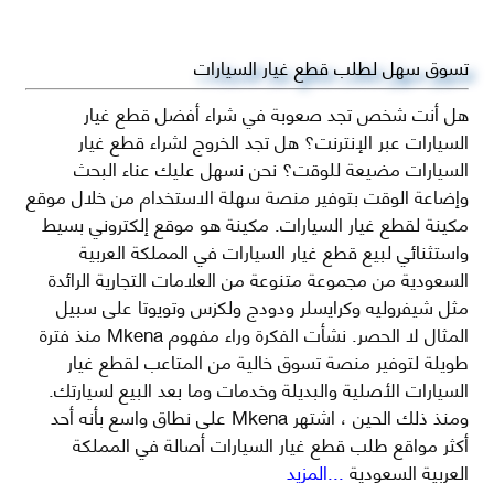
تسوق سهل لطلب قطع غيار السيارات
هل أنت شخص تجد صعوبة في شراء أفضل قطع غيار
السيارات عبر الإنترنت؟ هل تجد الخروج لشراء قطع غيار
السيارات مضيعة للوقت؟ نحن نسهل عليك عناء البحث
وإضاعة الوقت بتوفير منصة سهلة الاستخدام من خلال موقع
مكينة لقطع غيار السيارات. مكينة هو موقع إلكتروني بسيط
واستثنائي لبيع قطع غيار السيارات في المملكة العربية
السعودية من مجموعة متنوعة من العلامات التجارية الرائدة
مثل شيفروليه وكرايسلر ودودج ولكزس وتويوتا على سبيل
المثال لا الحصر. نشأت الفكرة وراء مفهوم Mkena منذ فترة
طويلة لتوفير منصة تسوق خالية من المتاعب لقطع غيار
السيارات الأصلية والبديلة وخدمات وما بعد البيع لسيارتك.
ومنذ ذلك الحين ، اشتهر Mkena على نطاق واسع بأنه أحد
أكثر مواقع طلب قطع غيار السيارات أصالة في المملكة
العربية السعودية
...المزيد