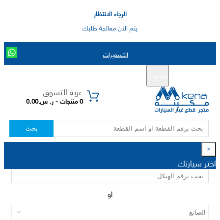
الرجاء الانتظار
يتم الان معالجة طلبك
التسعيرات
English
تسجيل جديد
تسجيل الدخول
|
عربة التسوق
0 منتجات - ر. س.0.00
بحث
×
اختر سيارتك
او