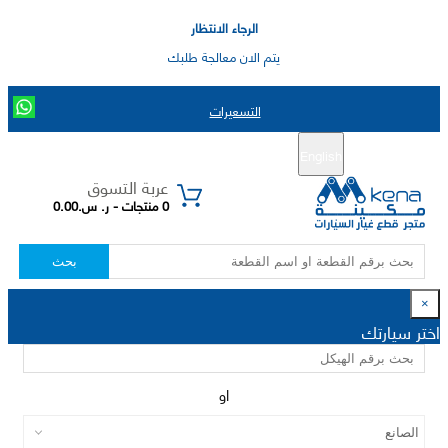
الرجاء الانتظار
يتم الان معالجة طلبك
التسعيرات
English
تسجيل جديد
تسجيل الدخول
|
عربة التسوق
0 منتجات - ر. س.0.00
بحث
×
اختر سيارتك
او