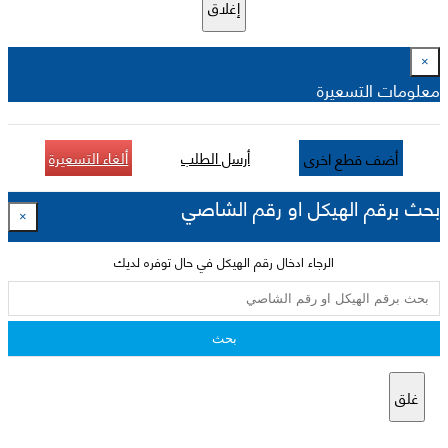
إغلاق
×
معلومات التسعيرة
أرسل الطلب
ألغاء التسعيرة
أضف قطع اخرى
بحث برقم الهيكل او رقم الشاصي
×
الرجاء ادخال رقم الهيكل في حال توفره لديك
بحث
غلق