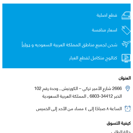
قطع اصلية
اسعار منافسة
شحن لجميع مناطق المملكة العربية السعوديه و
دولياً
كتالوج متكامل لقطع الغيار
العنوان
2666 شارع الأمير تركي – الكورنيش , وحدة رقم 102
الخبر 34412-6803 , المملكة العربية السعودية
الساعة ٨ صباحًا إلى ٤ مساء من الأحد إلى الخميس
كيفية التسوق
حالة الطلب