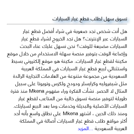
تسوق سهل لطلب قطع غيار السيارات
هل أنت شخص تجد صعوبة في شراء أفضل قطع غيار
السيارات عبر الإنترنت؟ هل تجد الخروج لشراء قطع غيار
السيارات مضيعة للوقت؟ نحن نسهل عليك عناء البحث
وإضاعة الوقت بتوفير منصة سهلة الاستخدام من خلال موقع
مكينة لقطع غيار السيارات. مكينة هو موقع إلكتروني بسيط
واستثنائي لبيع قطع غيار السيارات في المملكة العربية
السعودية من مجموعة متنوعة من العلامات التجارية الرائدة
مثل شيفروليه وكرايسلر ودودج ولكزس وتويوتا على سبيل
المثال لا الحصر. نشأت الفكرة وراء مفهوم Mkena منذ فترة
طويلة لتوفير منصة تسوق خالية من المتاعب لقطع غيار
السيارات الأصلية والبديلة وخدمات وما بعد البيع لسيارتك.
ومنذ ذلك الحين ، اشتهر Mkena على نطاق واسع بأنه أحد
أكثر مواقع طلب قطع غيار السيارات أصالة في المملكة
العربية السعودية
...المزيد