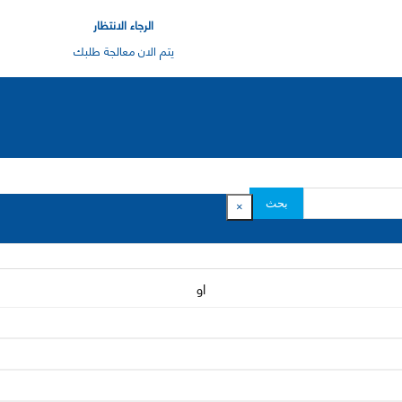
الرجاء الانتظار
يتم الان معالجة طلبك
بحث
×
او