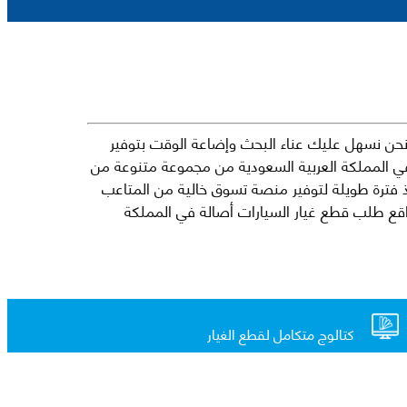
حن نسهل عليك عناء البحث وإضاعة الوقت بتوفير
في المملكة العربية السعودية من مجموعة متنوعة من
جارية الرائدة مثل شيفروليه وكرايسلر ودودج ولكزس وتويوتا على سبيل المثال لا الحصر. نشأت الفكرة وراء مفهوم Mkena منذ فترة طويلة لتوفير منصة تسوق خالية من المتاعب
ذ ذلك الحين ، اشتهر Mkena على نطاق واسع بأنه أحد أكثر مواقع طلب قطع غيار السيارات أصالة في المملكة
كتالوج متكامل لقطع الغيار