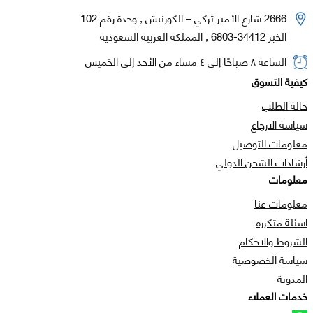
2666 شارع الأمير تركي – الكورنيش , وحدة رقم 102
الخبر 34412-6803 , المملكة العربية السعودية
الساعة ٨ صباحًا إلى ٤ مساء من الأحد إلى الخميس
كيفية التسوق
حالة الطلب
سياسة الارجاع
معلومات التوصيل
أرشادات الشحن الدولي
معلومات
معلومات عنا
اسئلة متكرره
الشروط والاحكام
سياسة الخصوصية
المدونة
خدمات العملاء