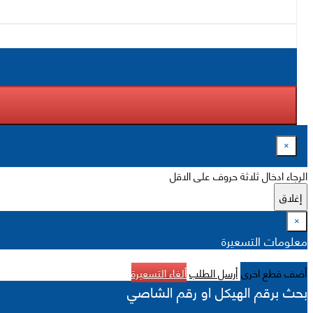
×
الرجاء ادخال ثلاثة حروف على الاقل
إغلاق
×
معلومات التسعيرة
أضف قطع اخرى
أرسل الطلب
ألغاء التسعيرة
بحث برقم الهيكل او رقم الشاصي