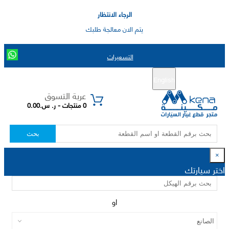
الرجاء الانتظار
يتم الان معالجة طلبك
التسعيرات
English
تسجيل جديد
تسجيل الدخول
|
عربة التسوق
0 منتجات - ر. س.0.00
بحث
×
اختر سيارتك
او