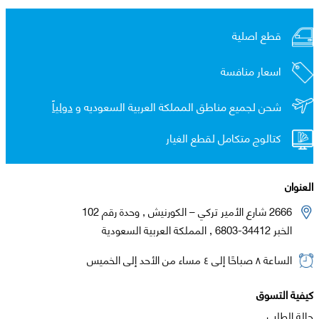
قطع اصلية
اسعار منافسة
شحن لجميع مناطق المملكة العربية السعوديه و
دولياً
كتالوج متكامل لقطع الغيار
العنوان
2666 شارع الأمير تركي – الكورنيش , وحدة رقم 102
الخبر 34412-6803 , المملكة العربية السعودية
الساعة ٨ صباحًا إلى ٤ مساء من الأحد إلى الخميس
كيفية التسوق
حالة الطلب