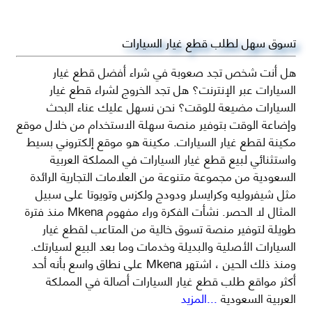
تسوق سهل لطلب قطع غيار السيارات
هل أنت شخص تجد صعوبة في شراء أفضل قطع غيار
السيارات عبر الإنترنت؟ هل تجد الخروج لشراء قطع غيار
السيارات مضيعة للوقت؟ نحن نسهل عليك عناء البحث
وإضاعة الوقت بتوفير منصة سهلة الاستخدام من خلال موقع
مكينة لقطع غيار السيارات. مكينة هو موقع إلكتروني بسيط
واستثنائي لبيع قطع غيار السيارات في المملكة العربية
السعودية من مجموعة متنوعة من العلامات التجارية الرائدة
مثل شيفروليه وكرايسلر ودودج ولكزس وتويوتا على سبيل
المثال لا الحصر. نشأت الفكرة وراء مفهوم Mkena منذ فترة
طويلة لتوفير منصة تسوق خالية من المتاعب لقطع غيار
السيارات الأصلية والبديلة وخدمات وما بعد البيع لسيارتك.
ومنذ ذلك الحين ، اشتهر Mkena على نطاق واسع بأنه أحد
أكثر مواقع طلب قطع غيار السيارات أصالة في المملكة
العربية السعودية
...المزيد