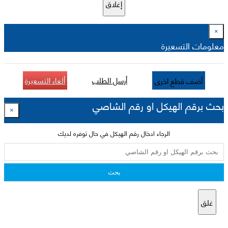
إغلاق
×
معلومات التسعيرة
أرسل الطلب
ألغاء التسعيرة
أضف قطع اخرى
بحث برقم الهيكل او رقم الشاصي
×
الرجاء ادخال رقم الهيكل في حال توفره لديك
بحث
غلق