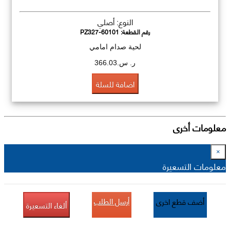
النوع: أصلي
رقم القطعة:
PZ327-60101
لحية صدام امامي
ر. س.366.03
اضافة للسلة
معلومات أخرى
×
معلومات التسعيرة
أرسل الطلب
أضف قطع اخرى
ألغاء التسعيرة