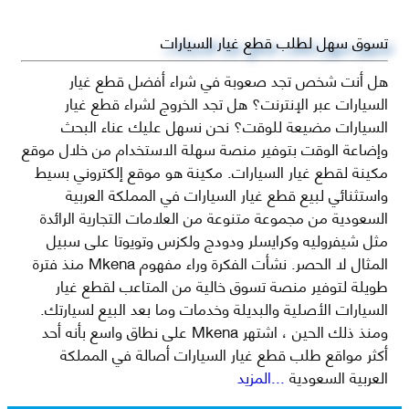
تسوق سهل لطلب قطع غيار السيارات
هل أنت شخص تجد صعوبة في شراء أفضل قطع غيار
السيارات عبر الإنترنت؟ هل تجد الخروج لشراء قطع غيار
السيارات مضيعة للوقت؟ نحن نسهل عليك عناء البحث
وإضاعة الوقت بتوفير منصة سهلة الاستخدام من خلال موقع
مكينة لقطع غيار السيارات. مكينة هو موقع إلكتروني بسيط
واستثنائي لبيع قطع غيار السيارات في المملكة العربية
السعودية من مجموعة متنوعة من العلامات التجارية الرائدة
مثل شيفروليه وكرايسلر ودودج ولكزس وتويوتا على سبيل
المثال لا الحصر. نشأت الفكرة وراء مفهوم Mkena منذ فترة
طويلة لتوفير منصة تسوق خالية من المتاعب لقطع غيار
السيارات الأصلية والبديلة وخدمات وما بعد البيع لسيارتك.
ومنذ ذلك الحين ، اشتهر Mkena على نطاق واسع بأنه أحد
أكثر مواقع طلب قطع غيار السيارات أصالة في المملكة
العربية السعودية
...المزيد