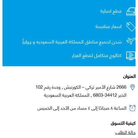
قطع اصلية
اسعار منافسة
شحن لجميع مناطق المملكة العربية السعوديه و
دولياً
كتالوج متكامل لقطع الغيار
العنوان
2666 شارع الأمير تركي – الكورنيش , وحدة رقم 102
الخبر 34412-6803 , المملكة العربية السعودية
الساعة ٨ صباحًا إلى ٤ مساء من الأحد إلى الخميس
كيفية التسوق
حالة الطلب