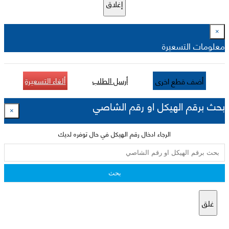
إغلاق
×
معلومات التسعيرة
أرسل الطلب
ألغاء التسعيرة
أضف قطع اخرى
بحث برقم الهيكل او رقم الشاصي
×
الرجاء ادخال رقم الهيكل في حال توفره لديك
بحث
غلق