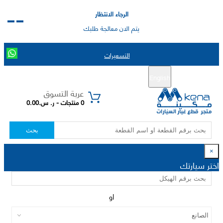
الرجاء الانتظار
يتم الان معالجة طلبك
التسعيرات
English
تسجيل جديد
تسجيل الدخول
|
عربة التسوق
0 منتجات - ر. س.0.00
بحث
×
اختر سيارتك
او