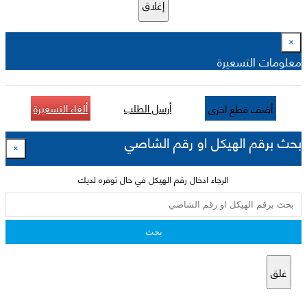
إغلاق
×
معلومات التسعيرة
أرسل الطلب
ألغاء التسعيرة
أضف قطع اخرى
بحث برقم الهيكل او رقم الشاصي
×
الرجاء ادخال رقم الهيكل في حال توفره لديك
بحث
غلق