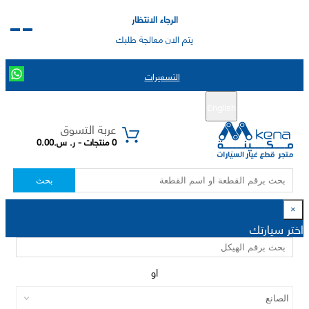
الرجاء الانتظار
يتم الان معالجة طلبك
التسعيرات
English
تسجيل جديد
تسجيل الدخول
|
عربة التسوق
0 منتجات - ر. س.0.00
بحث
×
اختر سيارتك
او