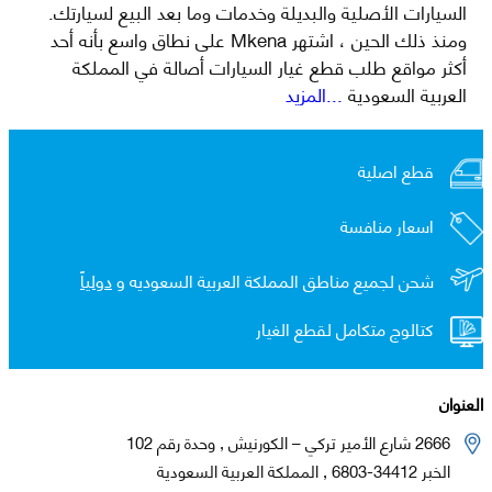
السيارات الأصلية والبديلة وخدمات وما بعد البيع لسيارتك.
ومنذ ذلك الحين ، اشتهر Mkena على نطاق واسع بأنه أحد
أكثر مواقع طلب قطع غيار السيارات أصالة في المملكة
العربية السعودية
...المزيد
قطع اصلية
اسعار منافسة
شحن لجميع مناطق المملكة العربية السعوديه و
دولياً
كتالوج متكامل لقطع الغيار
العنوان
2666 شارع الأمير تركي – الكورنيش , وحدة رقم 102
الخبر 34412-6803 , المملكة العربية السعودية