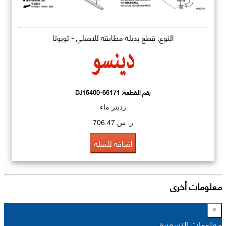
النوع: قطع بديلة مطابقة للاصلي - تويوتا
رقم القطعة:
DJ16400-66171
رديتر ماء
ر. س.706.47
اضافة للسلة
معلومات أخرى
×
معلومات التسعيرة