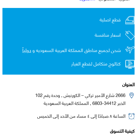
قطع اصلية
اسعار منافسة
شحن لجميع مناطق المملكة العربية السعوديه و
دولياً
كتالوج متكامل لقطع الغيار
العنوان
2666 شارع الأمير تركي – الكورنيش , وحدة رقم 102
الخبر 34412-6803 , المملكة العربية السعودية
الساعة ٨ صباحًا إلى ٤ مساء من الأحد إلى الخميس
كيفية التسوق