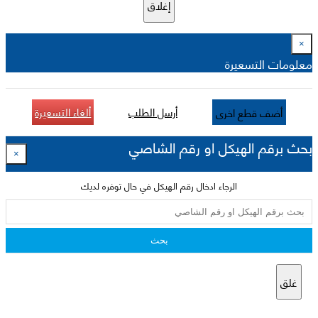
إغلاق
×
معلومات التسعيرة
أرسل الطلب
ألغاء التسعيرة
أضف قطع اخرى
بحث برقم الهيكل او رقم الشاصي
×
الرجاء ادخال رقم الهيكل في حال توفره لديك
بحث
غلق