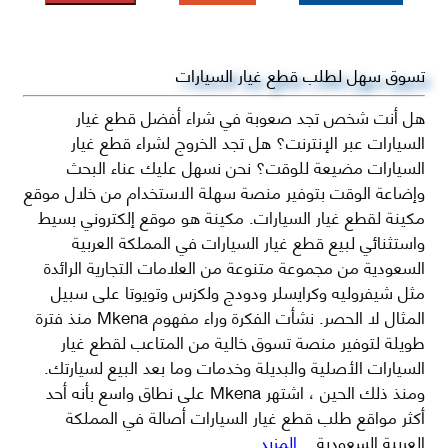
تسوق سهل لطلب قطع غيار السيارات
هل أنت شخص تجد صعوبة في شراء أفضل قطع غيار
السيارات عبر الإنترنت؟ هل تجد الخروج لشراء قطع غيار
السيارات مضيعة للوقت؟ نحن نسهل عليك عناء البحث
وإضاعة الوقت بتوفير منصة سهلة الاستخدام من خلال موقع
مكينة لقطع غيار السيارات. مكينة هو موقع إلكتروني بسيط
واستثنائي لبيع قطع غيار السيارات في المملكة العربية
السعودية من مجموعة متنوعة من العلامات التجارية الرائدة
مثل شيفروليه وكرايسلر ودودج ولكزس وتويوتا على سبيل
المثال لا الحصر. نشأت الفكرة وراء مفهوم Mkena منذ فترة
طويلة لتوفير منصة تسوق خالية من المتاعب لقطع غيار
السيارات الأصلية والبديلة وخدمات وما بعد البيع لسيارتك.
ومنذ ذلك الحين ، اشتهر Mkena على نطاق واسع بأنه أحد
أكثر مواقع طلب قطع غيار السيارات أصالة في المملكة
العربية السعودية
...المزيد