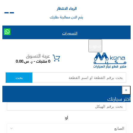
الرجاء الانتظار
يتم الان معالجة طلبك
التسعيرات
English
تسجيل جديد
تسجيل الدخول
|
عربة التسوق
0 منتجات - ر. س.0.00
بحث
×
اختر سيارتك
او