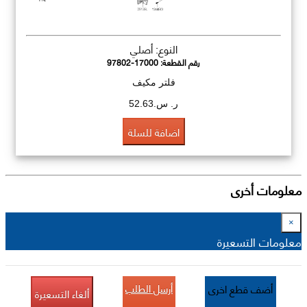
النوع: أصلي
رقم القطعة:
97802-17000
فلتر مكيف
ر. س.52.63
اضافة للسلة
معلومات أخرى
×
معلومات التسعيرة
أرسل الطلب
أضف قطع اخرى
ألغاء التسعيرة