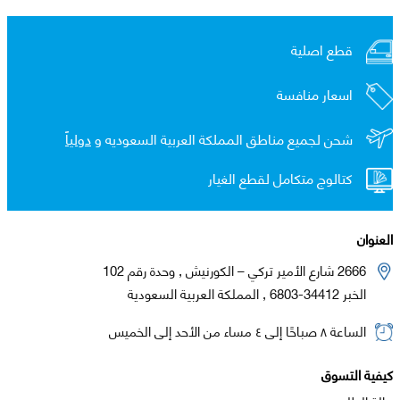
قطع اصلية
اسعار منافسة
شحن لجميع مناطق المملكة العربية السعوديه و
دولياً
كتالوج متكامل لقطع الغيار
العنوان
2666 شارع الأمير تركي – الكورنيش , وحدة رقم 102
الخبر 34412-6803 , المملكة العربية السعودية
الساعة ٨ صباحًا إلى ٤ مساء من الأحد إلى الخميس
كيفية التسوق