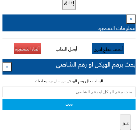
إغلاق
×
معلومات التسعيرة
أرسل الطلب
ألغاء التسعيرة
أضف قطع اخرى
بحث برقم الهيكل او رقم الشاصي
×
الرجاء ادخال رقم الهيكل في حال توفره لديك
بحث
غلق