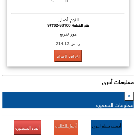
النوع: أصلي
رقم القطعة:
97762-3S100
هوز تفريغ
ر. س.214.12
اضافة للسلة
معلومات أخرى
×
معلومات التسعيرة
أرسل الطلب
أضف قطع اخرى
ألغاء التسعيرة