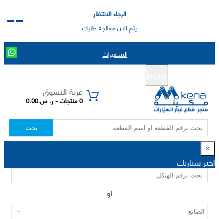
الرجاء الانتظار
يتم الان معالجة طلبك
التسعيرات
English
تسجيل جديد
تسجيل الدخول
|
عربة التسوق
0 منتجات - ر. س.0.00
بحث
×
اختر سيارتك
او