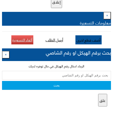
إغلاق
×
معلومات التسعيرة
أرسل الطلب
ألغاء التسعيرة
أضف قطع اخرى
بحث برقم الهيكل او رقم الشاصي
×
الرجاء ادخال رقم الهيكل في حال توفره لديك
بحث
غلق