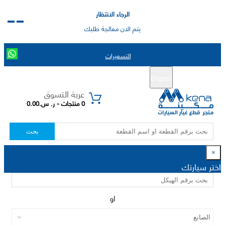
الرجاء الانتظار
يتم الان معالجة طلبك
التسعيرات
English
تسجيل جديد
تسجيل الدخول
|
عربة التسوق
0 منتجات - ر. س.0.00
بحث
×
اختر سيارتك
او