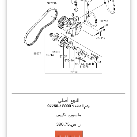
النوع: أصلي
رقم القطعة:
97760-1G000
ماسوره تكييف
ر. س.390.75
اضافة للسلة