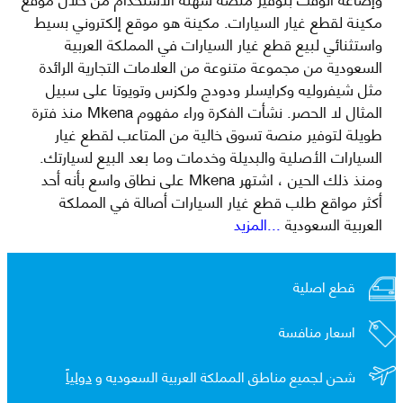
مكينة لقطع غيار السيارات. مكينة هو موقع إلكتروني بسيط
واستثنائي لبيع قطع غيار السيارات في المملكة العربية
السعودية من مجموعة متنوعة من العلامات التجارية الرائدة
مثل شيفروليه وكرايسلر ودودج ولكزس وتويوتا على سبيل
المثال لا الحصر. نشأت الفكرة وراء مفهوم Mkena منذ فترة
طويلة لتوفير منصة تسوق خالية من المتاعب لقطع غيار
السيارات الأصلية والبديلة وخدمات وما بعد البيع لسيارتك.
ومنذ ذلك الحين ، اشتهر Mkena على نطاق واسع بأنه أحد
أكثر مواقع طلب قطع غيار السيارات أصالة في المملكة
العربية السعودية
...المزيد
قطع اصلية
اسعار منافسة
شحن لجميع مناطق المملكة العربية السعوديه و
دولياً