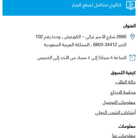
كتالوج متكامل لقطع الغيار
العنوان
2666 شارع الأمير تركي – الكورنيش , وحدة رقم 102
الخبر 34412-6803 , المملكة العربية السعودية
الساعة ٨ صباحًا إلى ٤ مساء من الأحد إلى الخميس
كيفية التسوق
حالة الطلب
سياسة الارجاع
معلومات التوصيل
أرشادات الشحن الدولي
معلومات
معلومات عنا