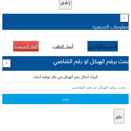
إغلاق
×
معلومات التسعيرة
أرسل الطلب
ألغاء التسعيرة
أضف قطع اخرى
بحث برقم الهيكل او رقم الشاصي
×
الرجاء ادخال رقم الهيكل في حال توفره لديك
بحث
غلق