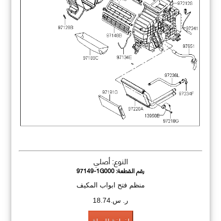
النوع: أصلي
رقم القطعة:
97149-1G000
منظم فتح ابواب المكيف
ر. س.18.74
اضافة للسلة