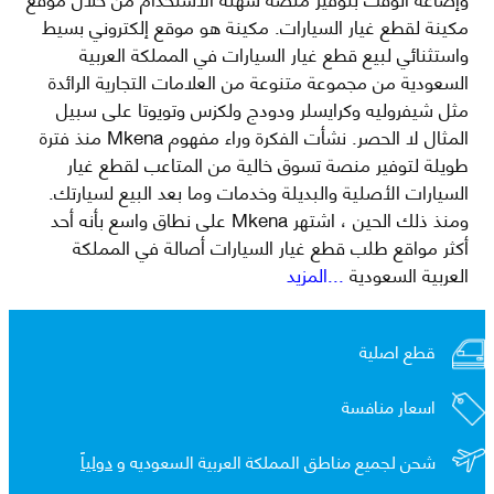
مكينة لقطع غيار السيارات. مكينة هو موقع إلكتروني بسيط
واستثنائي لبيع قطع غيار السيارات في المملكة العربية
السعودية من مجموعة متنوعة من العلامات التجارية الرائدة
مثل شيفروليه وكرايسلر ودودج ولكزس وتويوتا على سبيل
المثال لا الحصر. نشأت الفكرة وراء مفهوم Mkena منذ فترة
طويلة لتوفير منصة تسوق خالية من المتاعب لقطع غيار
السيارات الأصلية والبديلة وخدمات وما بعد البيع لسيارتك.
ومنذ ذلك الحين ، اشتهر Mkena على نطاق واسع بأنه أحد
أكثر مواقع طلب قطع غيار السيارات أصالة في المملكة
العربية السعودية
...المزيد
قطع اصلية
اسعار منافسة
شحن لجميع مناطق المملكة العربية السعوديه و
دولياً