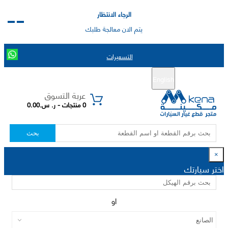
الرجاء الانتظار
يتم الان معالجة طلبك
التسعيرات
English
تسجيل جديد
تسجيل الدخول
|
عربة التسوق
0 منتجات - ر. س.0.00
بحث
×
اختر سيارتك
او