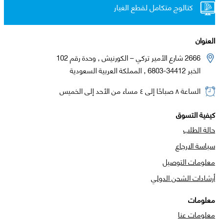
كتالوج متكامل لقطع الغيار
العنوان
2666 شارع الأمير تركي – الكورنيش , وحدة رقم 102
الخبر 34412-6803 , المملكة العربية السعودية
الساعة ٨ صباحًا إلى ٤ مساء من الأحد إلى الخميس
كيفية التسوق
حالة الطلب
سياسة الارجاع
معلومات التوصيل
أرشادات الشحن الدولي
معلومات
معلومات عنا