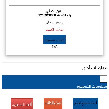
النوع: أصلي
رقم القطعة:
97139C6000
راديتر سخان
نفذت الكمية
اطلب تسعيرة
N/A
معلومات أخرى
×
معلومات التسعيرة
أرسل الطلب
أضف قطع اخرى
ألغاء التسعيرة