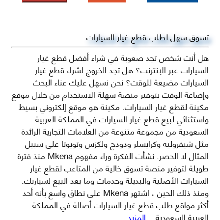
تسوق سهل لطلب قطع غيار السيارات
هل أنت شخص تجد صعوبة في شراء أفضل قطع غيار
السيارات عبر الإنترنت؟ هل تجد الخروج لشراء قطع غيار
السيارات مضيعة للوقت؟ نحن نسهل عليك عناء البحث
وإضاعة الوقت بتوفير منصة سهلة الاستخدام من خلال موقع
مكينة لقطع غيار السيارات. مكينة هو موقع إلكتروني بسيط
واستثنائي لبيع قطع غيار السيارات في المملكة العربية
السعودية من مجموعة متنوعة من العلامات التجارية الرائدة
مثل شيفروليه وكرايسلر ودودج ولكزس وتويوتا على سبيل
المثال لا الحصر. نشأت الفكرة وراء مفهوم Mkena منذ فترة
طويلة لتوفير منصة تسوق خالية من المتاعب لقطع غيار
السيارات الأصلية والبديلة وخدمات وما بعد البيع لسيارتك.
ومنذ ذلك الحين ، اشتهر Mkena على نطاق واسع بأنه أحد
أكثر مواقع طلب قطع غيار السيارات أصالة في المملكة
العربية السعودية
...المزيد