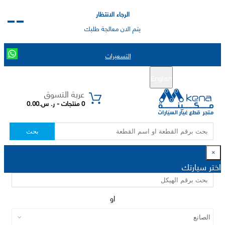
الرجاء الانتظار
يتم الان معالجة طلبك
التسعيرات
English
تسجيل جديد
تسجيل الدخول
|
عربة التسوق
0 منتجات - ر. س.0.00
بحث
×
اختر سيارتك
او