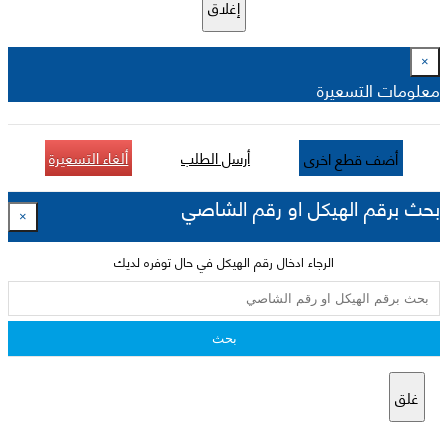
إغلاق
×
معلومات التسعيرة
أرسل الطلب
ألغاء التسعيرة
أضف قطع اخرى
بحث برقم الهيكل او رقم الشاصي
×
الرجاء ادخال رقم الهيكل في حال توفره لديك
بحث
غلق