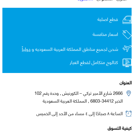
قطع اصلية
اسعار منافسة
شحن لجميع مناطق المملكة العربية السعوديه و
دولياً
كتالوج متكامل لقطع الغيار
العنوان
2666 شارع الأمير تركي – الكورنيش , وحدة رقم 102
الخبر 34412-6803 , المملكة العربية السعودية
الساعة ٨ صباحًا إلى ٤ مساء من الأحد إلى الخميس
كيفية التسوق