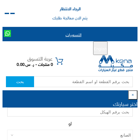
الرجاء الانتظار
يتم الان معالجة طلبك
التسعيرات
English
تسجيل جديد
تسجيل الدخول
|
عربة التسوق
0 منتجات - ر. س.0.00
بحث
×
اختر سيارتك
او