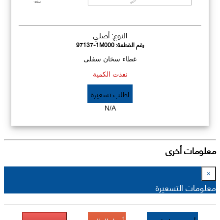
النوع: أصلي
رقم القطعة:
97137-1M000
غطاء سخان سفلى
نفذت الكمية
اطلب تسعيرة
N/A
معلومات أخرى
×
معلومات التسعيرة