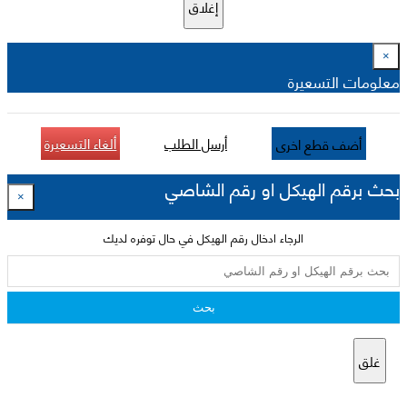
إغلاق
×
معلومات التسعيرة
أرسل الطلب
ألغاء التسعيرة
أضف قطع اخرى
بحث برقم الهيكل او رقم الشاصي
×
الرجاء ادخال رقم الهيكل في حال توفره لديك
بحث
غلق