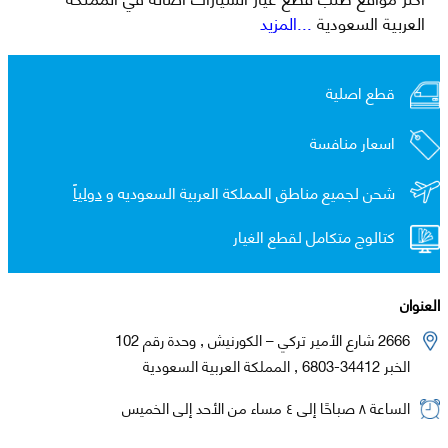
العربية السعودية
...المزيد
قطع اصلية
اسعار منافسة
شحن لجميع مناطق المملكة العربية السعوديه و
دولياً
كتالوج متكامل لقطع الغيار
العنوان
2666 شارع الأمير تركي – الكورنيش , وحدة رقم 102
الخبر 34412-6803 , المملكة العربية السعودية
الساعة ٨ صباحًا إلى ٤ مساء من الأحد إلى الخميس