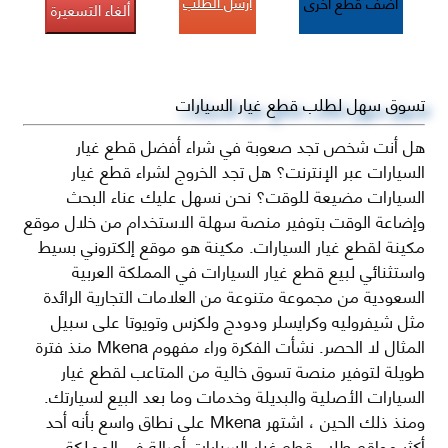
أرسل الطلب
أضف قطع اخرى
ألغاء التسعيرة
تسوق سهل لطلب قطع غيار السيارات
هل أنت شخص تجد صعوبة في شراء أفضل قطع غيار
السيارات عبر الإنترنت؟ هل تجد الخروج لشراء قطع غيار
السيارات مضيعة للوقت؟ نحن نسهل عليك عناء البحث
وإضاعة الوقت بتوفير منصة سهلة الاستخدام من خلال موقع
مكينة لقطع غيار السيارات. مكينة هو موقع إلكتروني بسيط
واستثنائي لبيع قطع غيار السيارات في المملكة العربية
السعودية من مجموعة متنوعة من العلامات التجارية الرائدة
مثل شيفروليه وكرايسلر ودودج ولكزس وتويوتا على سبيل
المثال لا الحصر. نشأت الفكرة وراء مفهوم Mkena منذ فترة
طويلة لتوفير منصة تسوق خالية من المتاعب لقطع غيار
السيارات الأصلية والبديلة وخدمات وما بعد البيع لسيارتك.
ومنذ ذلك الحين ، اشتهر Mkena على نطاق واسع بأنه أحد
أكثر مواقع طلب قطع غيار السيارات أصالة في المملكة