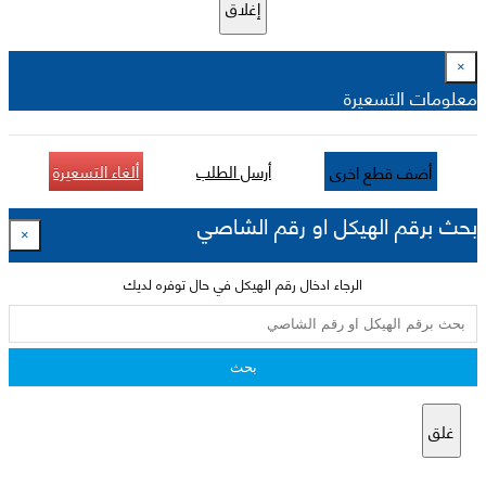
إغلاق
×
معلومات التسعيرة
أرسل الطلب
ألغاء التسعيرة
أضف قطع اخرى
بحث برقم الهيكل او رقم الشاصي
×
الرجاء ادخال رقم الهيكل في حال توفره لديك
بحث
غلق