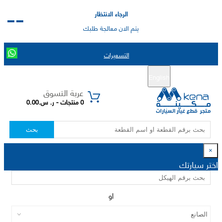
الرجاء الانتظار
يتم الان معالجة طلبك
التسعيرات
English
تسجيل جديد
تسجيل الدخول
|
عربة التسوق
0 منتجات - ر. س.0.00
بحث
×
اختر سيارتك
او