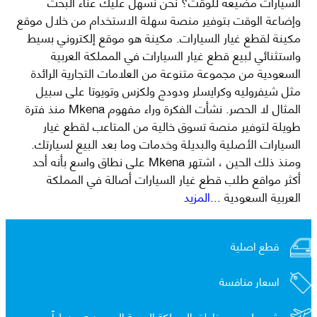
السيارات مضيعة للوقت؟ نحن نسهل عليك عناء البحث
وإضاعة الوقت بتوفير منصة سهلة الاستخدام من خلال موقع
مكينة لقطع غيار السيارات. مكينة هو موقع إلكتروني بسيط
واستثنائي لبيع قطع غيار السيارات في المملكة العربية
السعودية من مجموعة متنوعة من العلامات التجارية الرائدة
مثل شيفروليه وكرايسلر ودودج ولكزس وتويوتا على سبيل
المثال لا الحصر. نشأت الفكرة وراء مفهوم Mkena منذ فترة
طويلة لتوفير منصة تسوق خالية من المتاعب لقطع غيار
السيارات الأصلية والبديلة وخدمات وما بعد البيع لسيارتك.
ومنذ ذلك الحين ، اشتهر Mkena على نطاق واسع بأنه أحد
أكثر مواقع طلب قطع غيار السيارات أصالة في المملكة
العربية السعودية
...المزيد
قطع اصلية
اسعار منافسة
شحن لجميع مناطق المملكة العربية السعوديه و
دولياً