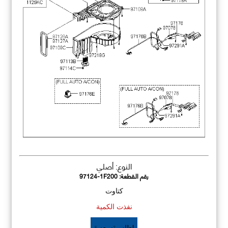
النوع: أصلي
رقم القطعة:
97124-1F200
كتاوت
نفذت الكمية
اطلب تسعيرة