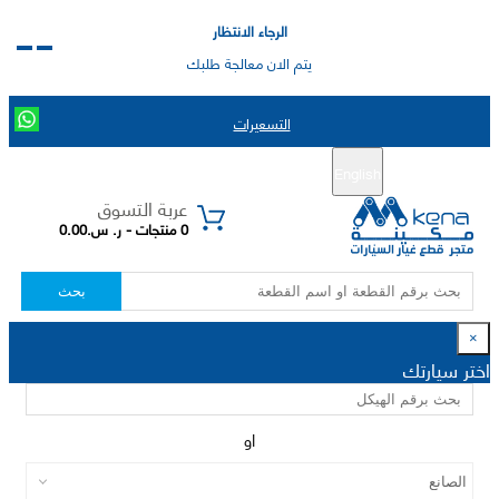
الرجاء الانتظار
يتم الان معالجة طلبك
التسعيرات
English
تسجيل جديد
تسجيل الدخول
|
عربة التسوق
0 منتجات - ر. س.0.00
بحث
×
اختر سيارتك
او