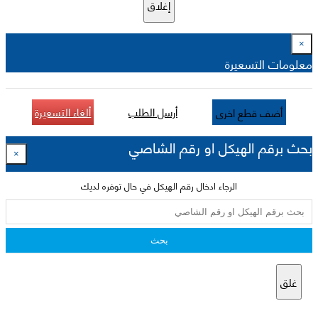
إغلاق
×
معلومات التسعيرة
أرسل الطلب
ألغاء التسعيرة
أضف قطع اخرى
بحث برقم الهيكل او رقم الشاصي
×
الرجاء ادخال رقم الهيكل في حال توفره لديك
بحث
غلق