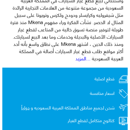
واستثنائي لبيع قطع غيار السيارات في المملكة العربية
السعودية من مجموعة متنوعة من العلامات التجارية الرائدة
مثل شيفروليه وكرايسلر ودودج ولكزس وتويوتا على سبيل
المثال لا الحصر. نشأت الفكرة وراء مفهوم Mkena منذ فترة
طويلة لتوفير منصة تسوق خالية من المتاعب لقطع غيار
السيارات الأصلية والبديلة وخدمات وما بعد البيع لسيارتك.
ومنذ ذلك الحين ، اشتهر Mkena على نطاق واسع بأنه أحد
أكثر مواقع طلب قطع غيار السيارات أصالة في المملكة
العربية السعودية
...المزيد
قطع اصلية
اسعار منافسة
شحن لجميع مناطق المملكة العربية السعوديه و
دولياً
كتالوج متكامل لقطع الغيار