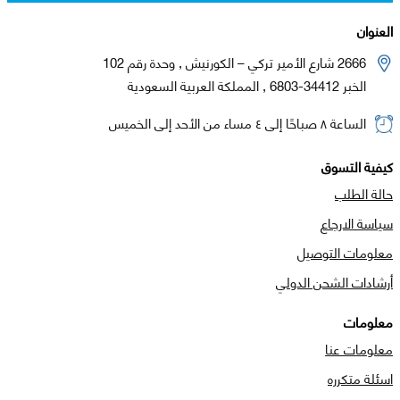
العنوان
2666 شارع الأمير تركي – الكورنيش , وحدة رقم 102
الخبر 34412-6803 , المملكة العربية السعودية
الساعة ٨ صباحًا إلى ٤ مساء من الأحد إلى الخميس
كيفية التسوق
حالة الطلب
سياسة الارجاع
معلومات التوصيل
أرشادات الشحن الدولي
معلومات
معلومات عنا
اسئلة متكرره