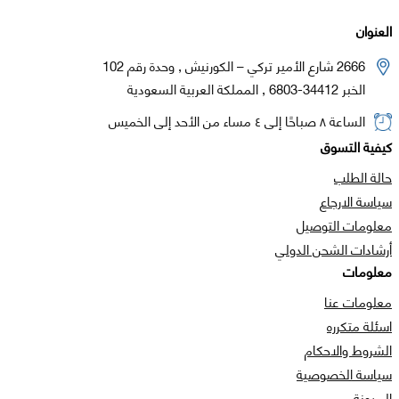
العنوان
2666 شارع الأمير تركي – الكورنيش , وحدة رقم 102
الخبر 34412-6803 , المملكة العربية السعودية
الساعة ٨ صباحًا إلى ٤ مساء من الأحد إلى الخميس
كيفية التسوق
حالة الطلب
سياسة الارجاع
معلومات التوصيل
أرشادات الشحن الدولي
معلومات
معلومات عنا
اسئلة متكرره
الشروط والاحكام
سياسة الخصوصية
المدونة