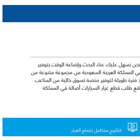
حن نسهل عليك عناء البحث وإضاعة الوقت بتوفير
في المملكة العربية السعودية من مجموعة متنوعة من
جارية الرائدة مثل شيفروليه وكرايسلر ودودج ولكزس وتويوتا على سبيل المثال لا الحصر. نشأت الفكرة وراء مفهوم Mkena منذ فترة طويلة لتوفير منصة تسوق خالية من المتاعب
ذ ذلك الحين ، اشتهر Mkena على نطاق واسع بأنه أحد أكثر مواقع طلب قطع غيار السيارات أصالة في المملكة
كتالوج متكامل لقطع الغيار