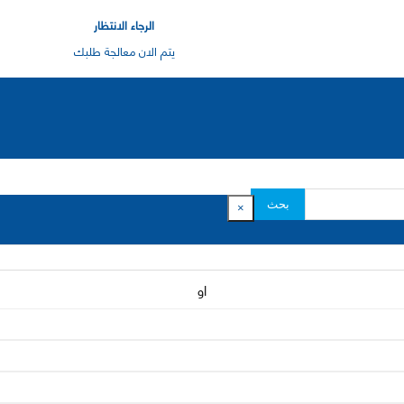
الرجاء الانتظار
يتم الان معالجة طلبك
بحث
×
او