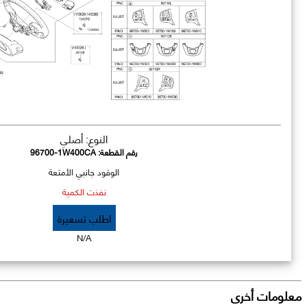
النوع: أصلي
رقم القطعة:
96700-1W400CA
الوقود جانبي الأمتعة
نفذت الكمية
اطلب تسعيرة
N/A
معلومات أخرى