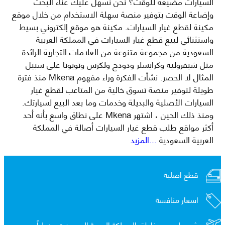
السيارات مضيعة للوقت؟ نحن نسهل عليك عناء البحث
وإضاعة الوقت بتوفير منصة سهلة الاستخدام من خلال موقع
مكينة لقطع غيار السيارات. مكينة هو موقع إلكتروني بسيط
واستثنائي لبيع قطع غيار السيارات في المملكة العربية
السعودية من مجموعة متنوعة من العلامات التجارية الرائدة
مثل شيفروليه وكرايسلر ودودج ولكزس وتويوتا على سبيل
المثال لا الحصر. نشأت الفكرة وراء مفهوم Mkena منذ فترة
طويلة لتوفير منصة تسوق خالية من المتاعب لقطع غيار
السيارات الأصلية والبديلة وخدمات وما بعد البيع لسيارتك.
ومنذ ذلك الحين ، اشتهر Mkena على نطاق واسع بأنه أحد
أكثر مواقع طلب قطع غيار السيارات أصالة في المملكة
العربية السعودية
...المزيد
قطع اصلية
اسعار منافسة
شحن لجميع مناطق المملكة العربية السعوديه و
دولياً