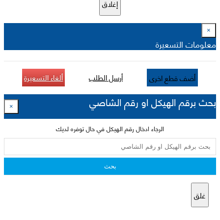
إغلاق
×
معلومات التسعيرة
أرسل الطلب
ألغاء التسعيرة
أضف قطع اخرى
بحث برقم الهيكل او رقم الشاصي
×
الرجاء ادخال رقم الهيكل في حال توفره لديك
بحث
غلق