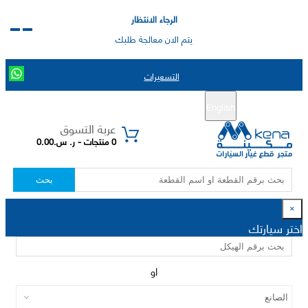
الرجاء الانتظار
يتم الان معالجة طلبك
التسعيرات
English
تسجيل جديد
تسجيل الدخول
|
عربة التسوق
0 منتجات - ر. س.0.00
بحث
×
اختر سيارتك
او