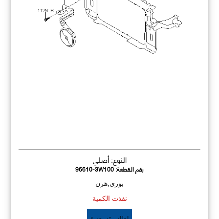
النوع: أصلي
رقم القطعة:
96610-3W100
بوري,هرن
نفذت الكمية
اطلب تسعيرة