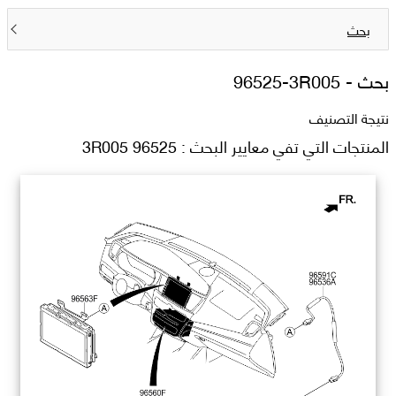
بحث
بحث -
96525-3R005
نتيجة التصنيف
المنتجات التي تفي معايير البحث : 96525 3R005