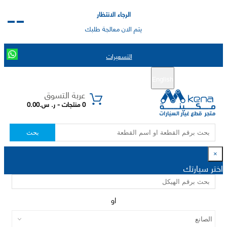
الرجاء الانتظار
يتم الان معالجة طلبك
التسعيرات
English
تسجيل جديد
تسجيل الدخول
|
عربة التسوق
0 منتجات - ر. س.0.00
بحث
×
اختر سيارتك
او