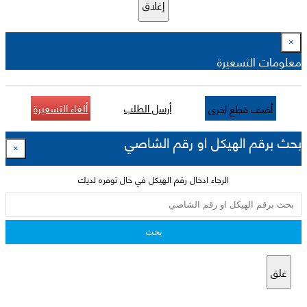
إغلاق
×
معلومات التسعيرة
أرسل الطلب
ألغاء التسعيرة
أضف قطع اخرى
بحث برقم الهيكل او رقم الشاصي
×
الرجاء ادخال رقم الهيكل في حال توفره لديك
بحث
غلق