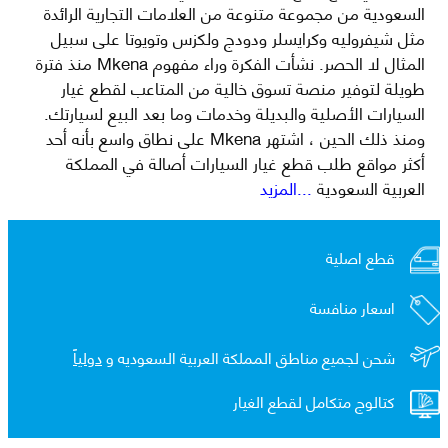
السعودية من مجموعة متنوعة من العلامات التجارية الرائدة
مثل شيفروليه وكرايسلر ودودج ولكزس وتويوتا على سبيل
المثال لا الحصر. نشأت الفكرة وراء مفهوم Mkena منذ فترة
طويلة لتوفير منصة تسوق خالية من المتاعب لقطع غيار
السيارات الأصلية والبديلة وخدمات وما بعد البيع لسيارتك.
ومنذ ذلك الحين ، اشتهر Mkena على نطاق واسع بأنه أحد
أكثر مواقع طلب قطع غيار السيارات أصالة في المملكة
العربية السعودية
...المزيد
قطع اصلية
اسعار منافسة
شحن لجميع مناطق المملكة العربية السعوديه و
دولياً
كتالوج متكامل لقطع الغيار