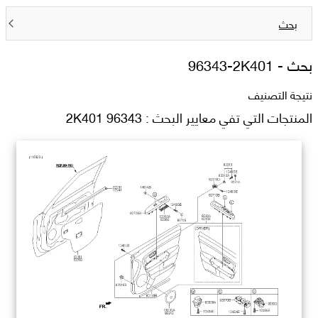
بحث
بحث -
96343-2K401
نتيجة التصنيف
المنتجات التي تفي معايير البحث : 96343 2K401