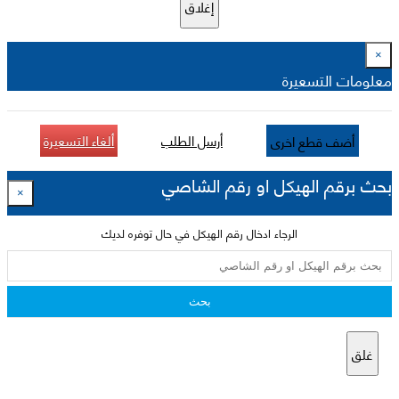
إغلاق
×
معلومات التسعيرة
أرسل الطلب
ألغاء التسعيرة
أضف قطع اخرى
بحث برقم الهيكل او رقم الشاصي
×
الرجاء ادخال رقم الهيكل في حال توفره لديك
بحث
غلق