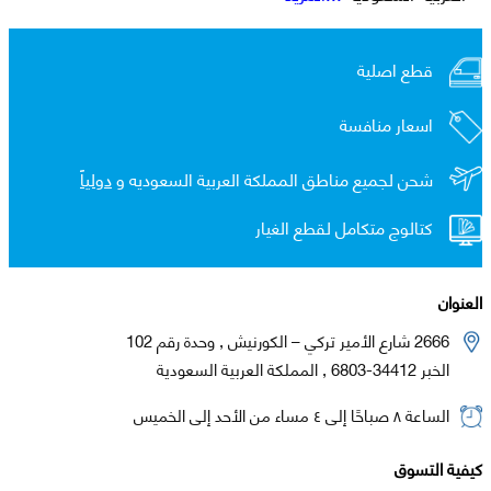
قطع اصلية
اسعار منافسة
شحن لجميع مناطق المملكة العربية السعوديه و
دولياً
كتالوج متكامل لقطع الغيار
العنوان
2666 شارع الأمير تركي – الكورنيش , وحدة رقم 102
الخبر 34412-6803 , المملكة العربية السعودية
الساعة ٨ صباحًا إلى ٤ مساء من الأحد إلى الخميس
كيفية التسوق