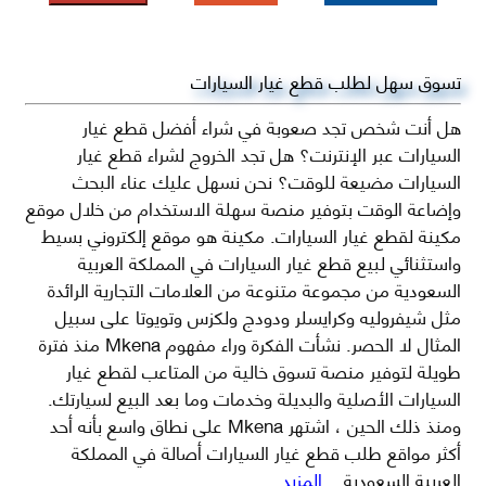
تسوق سهل لطلب قطع غيار السيارات
هل أنت شخص تجد صعوبة في شراء أفضل قطع غيار
السيارات عبر الإنترنت؟ هل تجد الخروج لشراء قطع غيار
السيارات مضيعة للوقت؟ نحن نسهل عليك عناء البحث
وإضاعة الوقت بتوفير منصة سهلة الاستخدام من خلال موقع
مكينة لقطع غيار السيارات. مكينة هو موقع إلكتروني بسيط
واستثنائي لبيع قطع غيار السيارات في المملكة العربية
السعودية من مجموعة متنوعة من العلامات التجارية الرائدة
مثل شيفروليه وكرايسلر ودودج ولكزس وتويوتا على سبيل
المثال لا الحصر. نشأت الفكرة وراء مفهوم Mkena منذ فترة
طويلة لتوفير منصة تسوق خالية من المتاعب لقطع غيار
السيارات الأصلية والبديلة وخدمات وما بعد البيع لسيارتك.
ومنذ ذلك الحين ، اشتهر Mkena على نطاق واسع بأنه أحد
أكثر مواقع طلب قطع غيار السيارات أصالة في المملكة
العربية السعودية
...المزيد