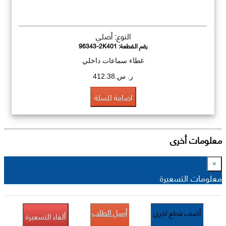
النوع: أصلي
رقم القطعة:
96343-2K401
غطاء سماعات داخلي
ر. س.412.38
اضافة للسلة
معلومات أخرى
×
معلومات التسعيرة
أرسل الطلب
أضف قطع اخرى
ألغاء التسعيرة