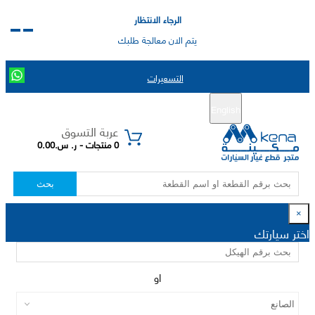
الرجاء الانتظار
يتم الان معالجة طلبك
التسعيرات
English
تسجيل جديد
تسجيل الدخول
|
عربة التسوق
0 منتجات - ر. س.0.00
بحث
×
اختر سيارتك
او