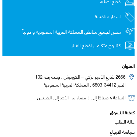
قطع اصلية
اسعار منافسة
شحن لجميع مناطق المملكة العربية السعوديه و
دولياً
كتالوج متكامل لقطع الغيار
العنوان
2666 شارع الأمير تركي – الكورنيش , وحدة رقم 102
الخبر 34412-6803 , المملكة العربية السعودية
الساعة ٨ صباحًا إلى ٤ مساء من الأحد إلى الخميس
كيفية التسوق
حالة الطلب
سياسة الارجاع