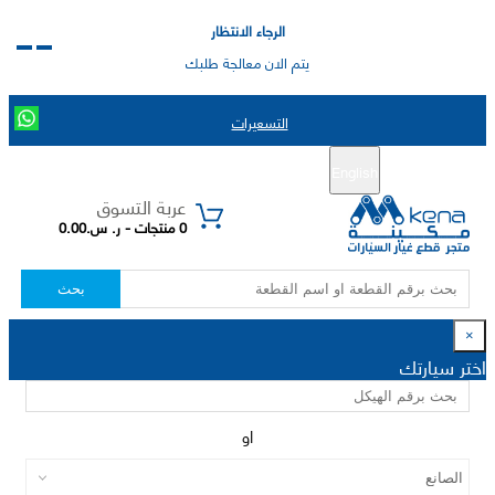
الرجاء الانتظار
يتم الان معالجة طلبك
التسعيرات
English
تسجيل جديد
تسجيل الدخول
|
عربة التسوق
0 منتجات - ر. س.0.00
بحث
×
اختر سيارتك
او