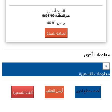
النوع: أصلي
رقم القطعة:
9598799
ر. س.46.91
اضافة للسلة
معلومات أخرى
×
معلومات التسعيرة
أرسل الطلب
أضف قطع اخرى
ألغاء التسعيرة