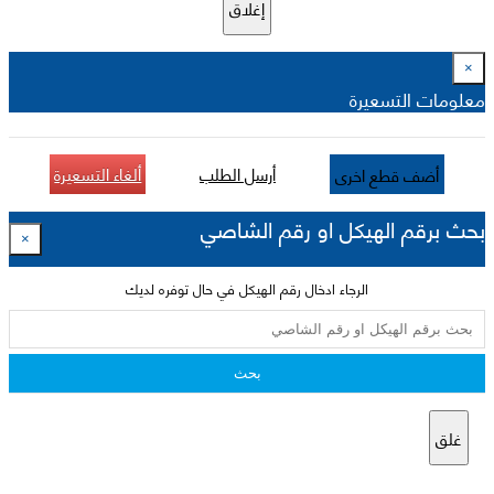
إغلاق
×
معلومات التسعيرة
أرسل الطلب
ألغاء التسعيرة
أضف قطع اخرى
بحث برقم الهيكل او رقم الشاصي
×
الرجاء ادخال رقم الهيكل في حال توفره لديك
بحث
غلق