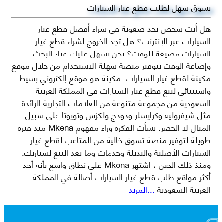
تسوق سهل لطلب قطع غيار السيارات
هل أنت شخص تجد صعوبة في شراء أفضل قطع غيار
السيارات عبر الإنترنت؟ هل تجد الخروج لشراء قطع غيار
السيارات مضيعة للوقت؟ نحن نسهل عليك عناء البحث
وإضاعة الوقت بتوفير منصة سهلة الاستخدام من خلال موقع
مكينة لقطع غيار السيارات. مكينة هو موقع إلكتروني بسيط
واستثنائي لبيع قطع غيار السيارات في المملكة العربية
السعودية من مجموعة متنوعة من العلامات التجارية الرائدة
مثل شيفروليه وكرايسلر ودودج ولكزس وتويوتا على سبيل
المثال لا الحصر. نشأت الفكرة وراء مفهوم Mkena منذ فترة
طويلة لتوفير منصة تسوق خالية من المتاعب لقطع غيار
السيارات الأصلية والبديلة وخدمات وما بعد البيع لسيارتك.
ومنذ ذلك الحين ، اشتهر Mkena على نطاق واسع بأنه أحد
أكثر مواقع طلب قطع غيار السيارات أصالة في المملكة
العربية السعودية
...المزيد