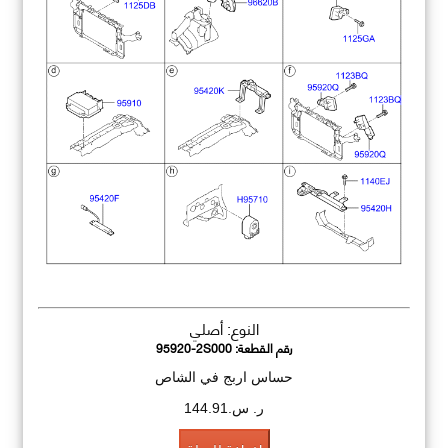
النوع: أصلي
رقم القطعة:
95920-2S000
حساس اربج في الشاص
ر. س.144.91