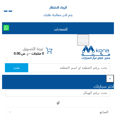
الرجاء الانتظار
يتم الان معالجة طلبك
التسعيرات
English
تسجيل جديد
تسجيل الدخول
|
عربة التسوق
0 منتجات - ر. س.0.00
بحث
×
اختر سيارتك
او