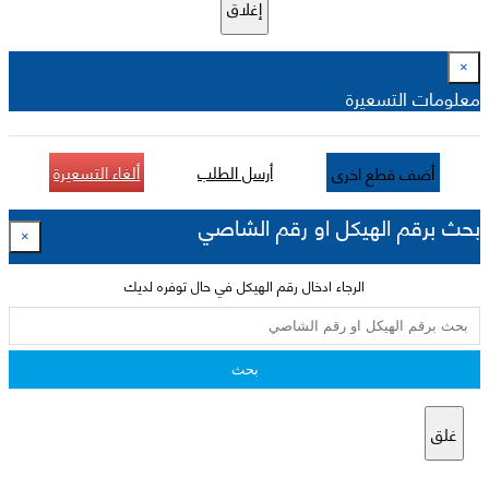
إغلاق
×
معلومات التسعيرة
أرسل الطلب
ألغاء التسعيرة
أضف قطع اخرى
بحث برقم الهيكل او رقم الشاصي
×
الرجاء ادخال رقم الهيكل في حال توفره لديك
بحث
غلق