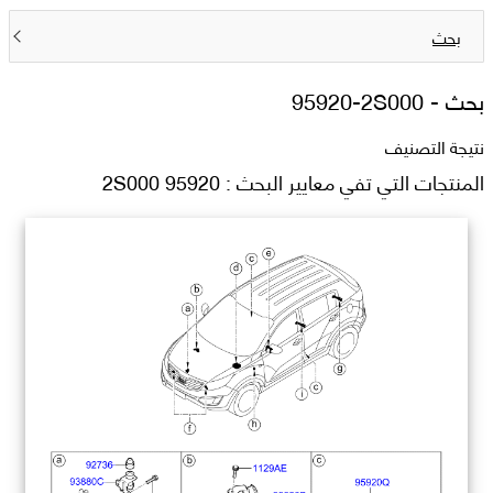
بحث
بحث -
95920-2S000
نتيجة التصنيف
المنتجات التي تفي معايير البحث : 95920 2S000