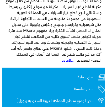
مكينة لقطع غيار السيارات. مكينة هو موقع إلكتروني بسيط
واستثنائي لبيع قطع غيار السيارات في المملكة العربية
السعودية من مجموعة متنوعة من العلامات التجارية الرائدة
مثل شيفروليه وكرايسلر ودودج ولكزس وتويوتا على سبيل
المثال لا الحصر. نشأت الفكرة وراء مفهوم Mkena منذ فترة
طويلة لتوفير منصة تسوق خالية من المتاعب لقطع غيار
السيارات الأصلية والبديلة وخدمات وما بعد البيع لسيارتك.
ومنذ ذلك الحين ، اشتهر Mkena على نطاق واسع بأنه أحد
أكثر مواقع طلب قطع غيار السيارات أصالة في المملكة
العربية السعودية
...المزيد
قطع اصلية
اسعار منافسة
شحن لجميع مناطق المملكة العربية السعوديه و
دولياً