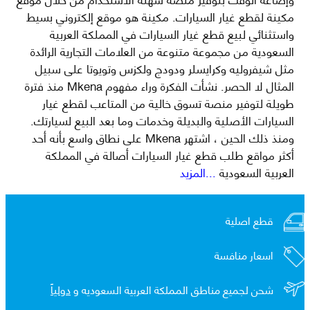
مكينة لقطع غيار السيارات. مكينة هو موقع إلكتروني بسيط
واستثنائي لبيع قطع غيار السيارات في المملكة العربية
السعودية من مجموعة متنوعة من العلامات التجارية الرائدة
مثل شيفروليه وكرايسلر ودودج ولكزس وتويوتا على سبيل
المثال لا الحصر. نشأت الفكرة وراء مفهوم Mkena منذ فترة
طويلة لتوفير منصة تسوق خالية من المتاعب لقطع غيار
السيارات الأصلية والبديلة وخدمات وما بعد البيع لسيارتك.
ومنذ ذلك الحين ، اشتهر Mkena على نطاق واسع بأنه أحد
أكثر مواقع طلب قطع غيار السيارات أصالة في المملكة
العربية السعودية
...المزيد
قطع اصلية
اسعار منافسة
شحن لجميع مناطق المملكة العربية السعوديه و
دولياً