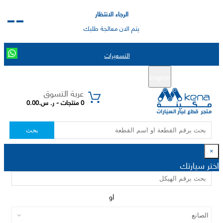
الرجاء الانتظار
يتم الان معالجة طلبك
التسعيرات
English
تسجيل جديد
تسجيل الدخول
|
عربة التسوق
0 منتجات - ر. س.0.00
بحث
×
اختر سيارتك
او