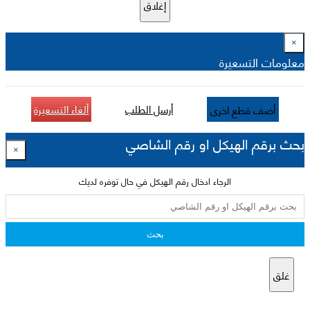
إغلاق
×
معلومات التسعيرة
أرسل الطلب
ألغاء التسعيرة
أضف قطع اخرى
بحث برقم الهيكل او رقم الشاصي
×
الرجاء ادخال رقم الهيكل في حال توفره لديك
بحث
غلق