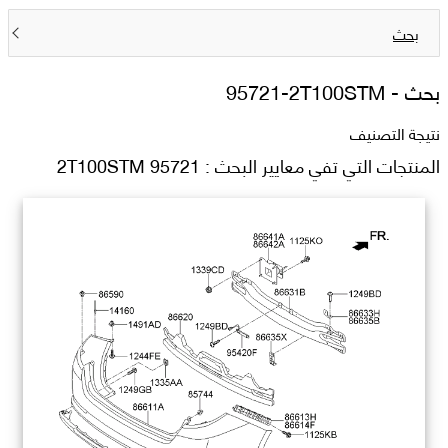
بحث
بحث -
95721-2T100STM
نتيجة التصنيف
المنتجات التي تفي معايير البحث : 95721 2T100STM