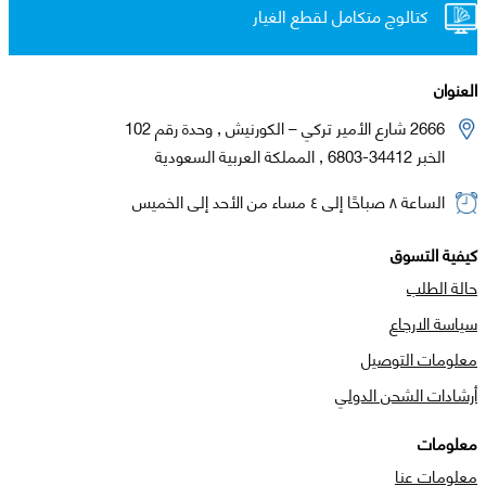
كتالوج متكامل لقطع الغيار
العنوان
2666 شارع الأمير تركي – الكورنيش , وحدة رقم 102
الخبر 34412-6803 , المملكة العربية السعودية
الساعة ٨ صباحًا إلى ٤ مساء من الأحد إلى الخميس
كيفية التسوق
حالة الطلب
سياسة الارجاع
معلومات التوصيل
أرشادات الشحن الدولي
معلومات
معلومات عنا