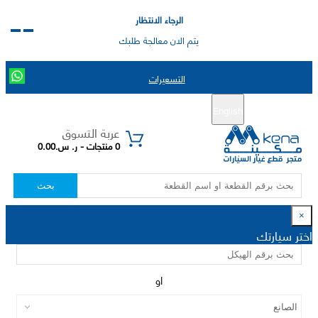
الرجاء الانتظار
يتم الان معالجة طلبك
التسعيرات
English
تسجيل جديد
تسجيل الدخول
|
عربة التسوق
0 منتجات - ر. س.0.00
بحث
×
اختر سيارتك
او