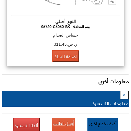
النوع: أصلي
رقم القطعة:
95720-C5050-BK1
حساس الصدام
ر. س.311.45
اضافة للسلة
معلومات أخرى
×
معلومات التسعيرة
أرسل الطلب
أضف قطع اخرى
ألغاء التسعيرة