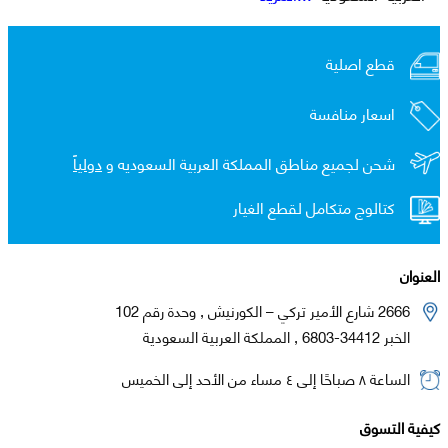
قطع اصلية
اسعار منافسة
شحن لجميع مناطق المملكة العربية السعوديه و
دولياً
كتالوج متكامل لقطع الغيار
العنوان
2666 شارع الأمير تركي – الكورنيش , وحدة رقم 102
الخبر 34412-6803 , المملكة العربية السعودية
الساعة ٨ صباحًا إلى ٤ مساء من الأحد إلى الخميس
كيفية التسوق