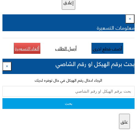
إغلاق
×
معلومات التسعيرة
أرسل الطلب
ألغاء التسعيرة
أضف قطع اخرى
بحث برقم الهيكل او رقم الشاصي
×
الرجاء ادخال رقم الهيكل في حال توفره لديك
بحث
غلق