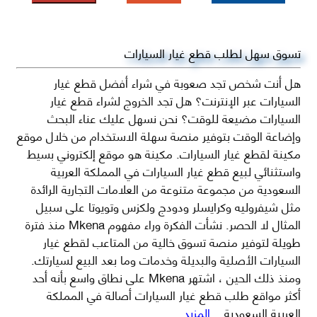
تسوق سهل لطلب قطع غيار السيارات
هل أنت شخص تجد صعوبة في شراء أفضل قطع غيار
السيارات عبر الإنترنت؟ هل تجد الخروج لشراء قطع غيار
السيارات مضيعة للوقت؟ نحن نسهل عليك عناء البحث
وإضاعة الوقت بتوفير منصة سهلة الاستخدام من خلال موقع
مكينة لقطع غيار السيارات. مكينة هو موقع إلكتروني بسيط
واستثنائي لبيع قطع غيار السيارات في المملكة العربية
السعودية من مجموعة متنوعة من العلامات التجارية الرائدة
مثل شيفروليه وكرايسلر ودودج ولكزس وتويوتا على سبيل
المثال لا الحصر. نشأت الفكرة وراء مفهوم Mkena منذ فترة
طويلة لتوفير منصة تسوق خالية من المتاعب لقطع غيار
السيارات الأصلية والبديلة وخدمات وما بعد البيع لسيارتك.
ومنذ ذلك الحين ، اشتهر Mkena على نطاق واسع بأنه أحد
أكثر مواقع طلب قطع غيار السيارات أصالة في المملكة
العربية السعودية
...المزيد