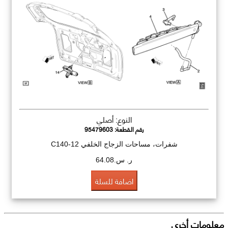
النوع: أصلي
رقم القطعة:
95479603
شفرات، مساحات الزجاج الخلفي C140-12
ر. س.64.08
اضافة للسلة
معلومات أخرى