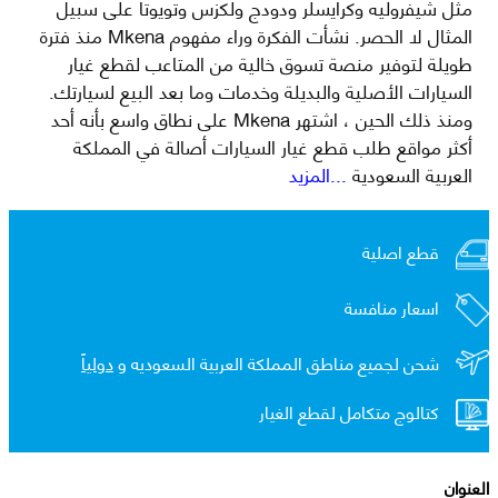
مثل شيفروليه وكرايسلر ودودج ولكزس وتويوتا على سبيل
المثال لا الحصر. نشأت الفكرة وراء مفهوم Mkena منذ فترة
طويلة لتوفير منصة تسوق خالية من المتاعب لقطع غيار
السيارات الأصلية والبديلة وخدمات وما بعد البيع لسيارتك.
ومنذ ذلك الحين ، اشتهر Mkena على نطاق واسع بأنه أحد
أكثر مواقع طلب قطع غيار السيارات أصالة في المملكة
العربية السعودية
...المزيد
قطع اصلية
اسعار منافسة
شحن لجميع مناطق المملكة العربية السعوديه و
دولياً
كتالوج متكامل لقطع الغيار
العنوان