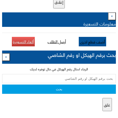
إغلاق
×
معلومات التسعيرة
أرسل الطلب
ألغاء التسعيرة
أضف قطع اخرى
بحث برقم الهيكل او رقم الشاصي
×
الرجاء ادخال رقم الهيكل في حال توفره لديك
بحث
غلق