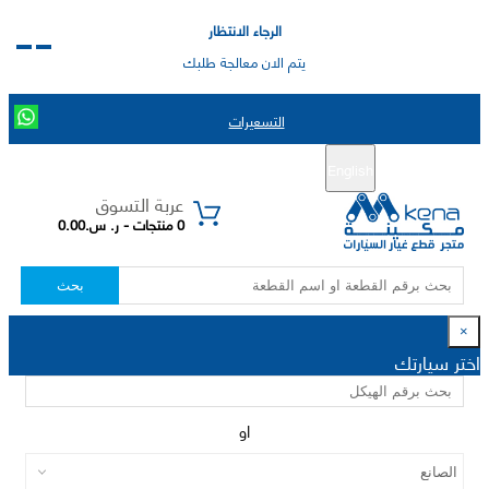
الرجاء الانتظار
يتم الان معالجة طلبك
التسعيرات
English
تسجيل جديد
تسجيل الدخول
|
عربة التسوق
0 منتجات - ر. س.0.00
بحث
×
اختر سيارتك
او