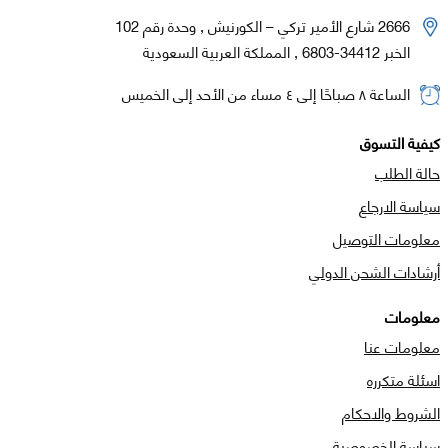
2666 شارع الأمير تركي – الكورنيش , وحدة رقم 102
الخبر 34412-6803 , المملكة العربية السعودية
الساعة ٨ صباحًا إلى ٤ مساء من الأحد إلى الخميس
كيفية التسوق
حالة الطلب
سياسة الارجاع
معلومات التوصيل
أرشادات الشحن الدولي
معلومات
معلومات عنا
اسئلة متكرره
الشروط والاحكام
سياسة الخصوصية