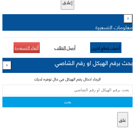
إغلاق
×
معلومات التسعيرة
أرسل الطلب
ألغاء التسعيرة
أضف قطع اخرى
بحث برقم الهيكل او رقم الشاصي
×
الرجاء ادخال رقم الهيكل في حال توفره لديك
بحث
غلق