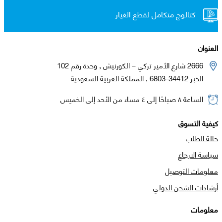
كتالوج متكامل لقطع الغيار
العنوان
2666 شارع الأمير تركي – الكورنيش , وحدة رقم 102
الخبر 34412-6803 , المملكة العربية السعودية
الساعة ٨ صباحًا إلى ٤ مساء من الأحد إلى الخميس
كيفية التسوق
حالة الطلب
سياسة الارجاع
معلومات التوصيل
أرشادات الشحن الدولي
معلومات