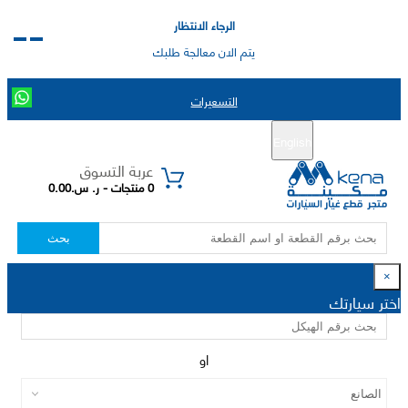
الرجاء الانتظار
يتم الان معالجة طلبك
التسعيرات
English
تسجيل جديد
تسجيل الدخول
|
عربة التسوق
0 منتجات - ر. س.0.00
بحث
×
اختر سيارتك
او