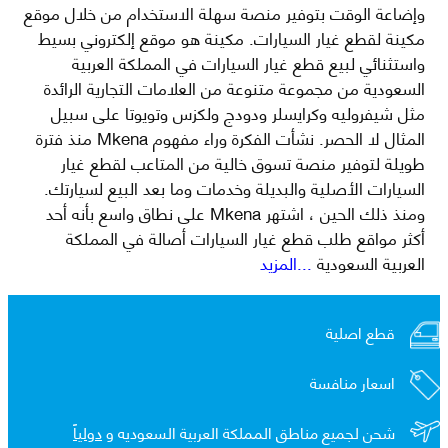
وإضاعة الوقت بتوفير منصة سهلة الاستخدام من خلال موقع
مكينة لقطع غيار السيارات. مكينة هو موقع إلكتروني بسيط
واستثنائي لبيع قطع غيار السيارات في المملكة العربية
السعودية من مجموعة متنوعة من العلامات التجارية الرائدة
مثل شيفروليه وكرايسلر ودودج ولكزس وتويوتا على سبيل
المثال لا الحصر. نشأت الفكرة وراء مفهوم Mkena منذ فترة
طويلة لتوفير منصة تسوق خالية من المتاعب لقطع غيار
السيارات الأصلية والبديلة وخدمات وما بعد البيع لسيارتك.
ومنذ ذلك الحين ، اشتهر Mkena على نطاق واسع بأنه أحد
أكثر مواقع طلب قطع غيار السيارات أصالة في المملكة
العربية السعودية
...المزيد
قطع اصلية
اسعار منافسة
شحن لجميع مناطق المملكة العربية السعوديه و
دولياً