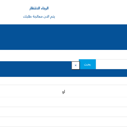
الرجاء الانتظار
يتم الان معالجة طلبك
بحث
×
او