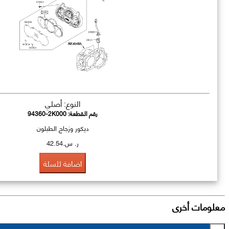
النوع: أصلي
رقم القطعة:
94360-2K000
ديكور وزجاج الطبلون
ر. س.42.54
اضافة للسلة
معلومات أخرى