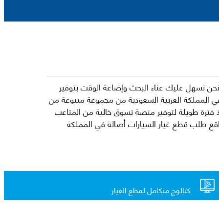
حن نسهل عليك عناء البحث وإضاعة الوقت بتوفير
في المملكة العربية السعودية من مجموعة متنوعة من
جارية الرائدة مثل شيفروليه وكرايسلر ودودج ولكزس وتويوتا على سبيل المثال لا الحصر. نشأت الفكرة وراء مفهوم Mkena منذ فترة طويلة لتوفير منصة تسوق خالية من المتاعب
ذ ذلك الحين ، اشتهر Mkena على نطاق واسع بأنه أحد أكثر مواقع طلب قطع غيار السيارات أصالة في المملكة
كتالوج متكامل لقطع الغيار