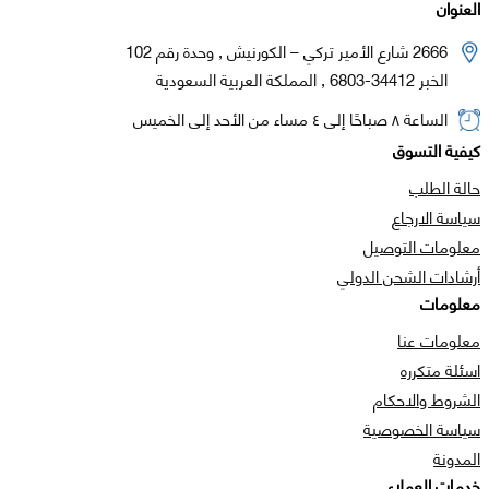
العنوان
2666 شارع الأمير تركي – الكورنيش , وحدة رقم 102
الخبر 34412-6803 , المملكة العربية السعودية
الساعة ٨ صباحًا إلى ٤ مساء من الأحد إلى الخميس
كيفية التسوق
حالة الطلب
سياسة الارجاع
معلومات التوصيل
أرشادات الشحن الدولي
معلومات
معلومات عنا
اسئلة متكرره
الشروط والاحكام
سياسة الخصوصية
المدونة
خدمات العملاء