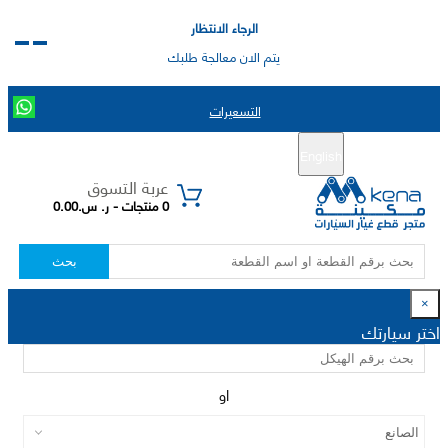
الرجاء الانتظار
يتم الان معالجة طلبك
التسعيرات
English
تسجيل جديد
تسجيل الدخول
|
عربة التسوق
0 منتجات - ر. س.0.00
بحث
×
اختر سيارتك
او