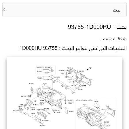
بحث
بحث -
93755-1D000RU
نتيجة التصنيف
المنتجات التي تفي معايير البحث : 93755 1D000RU