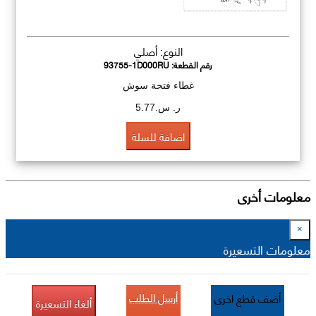
النوع: أصلي
رقم القطعة:
93755-1D000RU
غطاء فتحة سوش
ر. س.5.77
اضافة للسلة
معلومات أخرى
×
معلومات التسعيرة
أرسل الطلب
أضف قطع اخرى
ألغاء التسعيرة