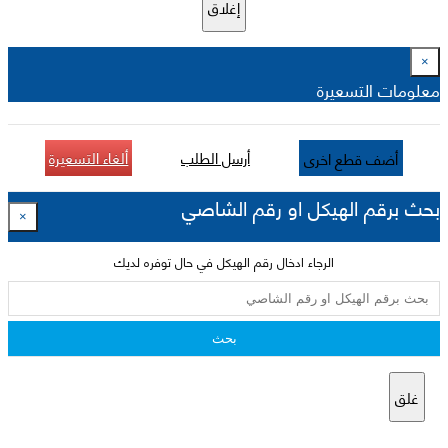
إغلاق
×
معلومات التسعيرة
أرسل الطلب
ألغاء التسعيرة
أضف قطع اخرى
بحث برقم الهيكل او رقم الشاصي
×
الرجاء ادخال رقم الهيكل في حال توفره لديك
بحث
غلق