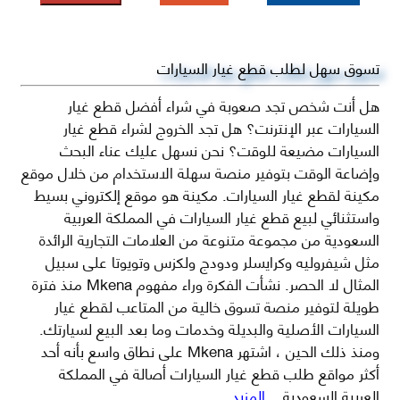
تسوق سهل لطلب قطع غيار السيارات
هل أنت شخص تجد صعوبة في شراء أفضل قطع غيار
السيارات عبر الإنترنت؟ هل تجد الخروج لشراء قطع غيار
السيارات مضيعة للوقت؟ نحن نسهل عليك عناء البحث
وإضاعة الوقت بتوفير منصة سهلة الاستخدام من خلال موقع
مكينة لقطع غيار السيارات. مكينة هو موقع إلكتروني بسيط
واستثنائي لبيع قطع غيار السيارات في المملكة العربية
السعودية من مجموعة متنوعة من العلامات التجارية الرائدة
مثل شيفروليه وكرايسلر ودودج ولكزس وتويوتا على سبيل
المثال لا الحصر. نشأت الفكرة وراء مفهوم Mkena منذ فترة
طويلة لتوفير منصة تسوق خالية من المتاعب لقطع غيار
السيارات الأصلية والبديلة وخدمات وما بعد البيع لسيارتك.
ومنذ ذلك الحين ، اشتهر Mkena على نطاق واسع بأنه أحد
أكثر مواقع طلب قطع غيار السيارات أصالة في المملكة
العربية السعودية
...المزيد