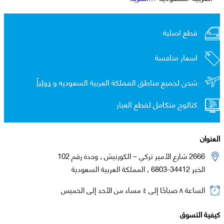
قطع اصلية
اسعار منافسة
شحن لجميع مناطق المملكة العربية السعوديه و
دولياً
كتالوج متكامل لقطع الغيار
العنوان
2666 شارع الأمير تركي – الكورنيش , وحدة رقم 102
الخبر 34412-6803 , المملكة العربية السعودية
الساعة ٨ صباحًا إلى ٤ مساء من الأحد إلى الخميس
كيفية التسوق