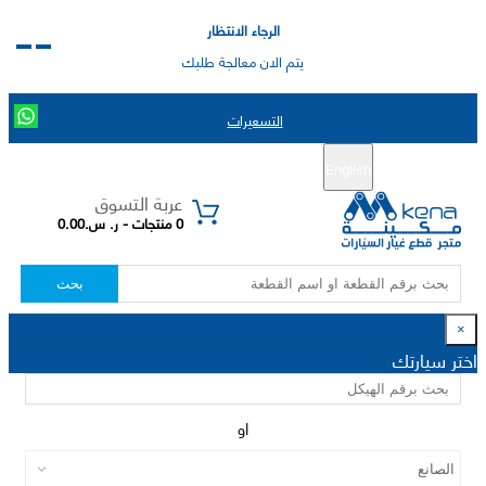
الرجاء الانتظار
يتم الان معالجة طلبك
التسعيرات
English
تسجيل جديد
تسجيل الدخول
|
عربة التسوق
0 منتجات - ر. س.0.00
بحث
×
اختر سيارتك
او