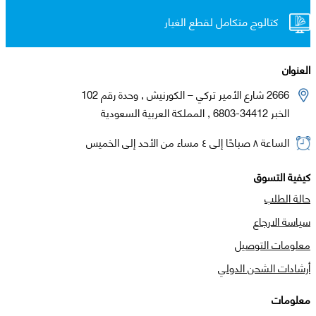
كتالوج متكامل لقطع الغيار
العنوان
2666 شارع الأمير تركي – الكورنيش , وحدة رقم 102
الخبر 34412-6803 , المملكة العربية السعودية
الساعة ٨ صباحًا إلى ٤ مساء من الأحد إلى الخميس
كيفية التسوق
حالة الطلب
سياسة الارجاع
معلومات التوصيل
أرشادات الشحن الدولي
معلومات