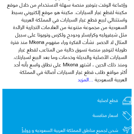
وإضاعة الوقت بتوفير منصة سهلة الاستخدام من خلال موقع
مكينة لقطع غيار السيارات. مكينة هو موقع إلكتروني بسيط
واستثنائي لبيع قطع غيار السيارات في المملكة العربية
السعودية من مجموعة متنوعة من العلامات التجارية الرائدة
مثل شيفروليه وكرايسلر ودودج ولكزس وتويوتا على سبيل
المثال لا الحصر. نشأت الفكرة وراء مفهوم Mkena منذ فترة
طويلة لتوفير منصة تسوق خالية من المتاعب لقطع غيار
السيارات الأصلية والبديلة وخدمات وما بعد البيع لسيارتك.
ومنذ ذلك الحين ، اشتهر Mkena على نطاق واسع بأنه أحد
أكثر مواقع طلب قطع غيار السيارات أصالة في المملكة
العربية السعودية
...المزيد
قطع اصلية
اسعار منافسة
شحن لجميع مناطق المملكة العربية السعوديه و
دولياً