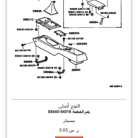
النوع: أصلي
رقم القطعة:
93540-54016
مسمار
ر. س.3.03