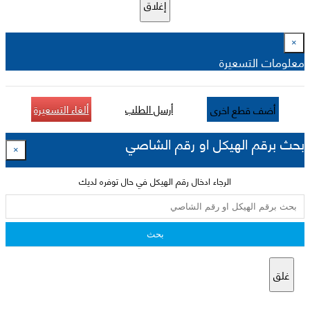
إغلاق
×
معلومات التسعيرة
أرسل الطلب
ألغاء التسعيرة
أضف قطع اخرى
بحث برقم الهيكل او رقم الشاصي
×
الرجاء ادخال رقم الهيكل في حال توفره لديك
بحث
غلق