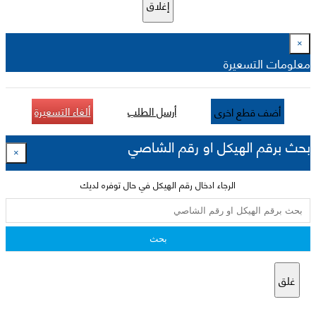
إغلاق
×
معلومات التسعيرة
أرسل الطلب
ألغاء التسعيرة
أضف قطع اخرى
بحث برقم الهيكل او رقم الشاصي
×
الرجاء ادخال رقم الهيكل في حال توفره لديك
بحث
غلق