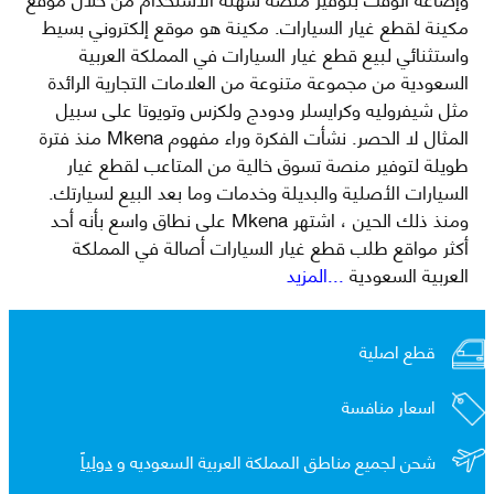
مكينة لقطع غيار السيارات. مكينة هو موقع إلكتروني بسيط
واستثنائي لبيع قطع غيار السيارات في المملكة العربية
السعودية من مجموعة متنوعة من العلامات التجارية الرائدة
مثل شيفروليه وكرايسلر ودودج ولكزس وتويوتا على سبيل
المثال لا الحصر. نشأت الفكرة وراء مفهوم Mkena منذ فترة
طويلة لتوفير منصة تسوق خالية من المتاعب لقطع غيار
السيارات الأصلية والبديلة وخدمات وما بعد البيع لسيارتك.
ومنذ ذلك الحين ، اشتهر Mkena على نطاق واسع بأنه أحد
أكثر مواقع طلب قطع غيار السيارات أصالة في المملكة
العربية السعودية
...المزيد
قطع اصلية
اسعار منافسة
شحن لجميع مناطق المملكة العربية السعوديه و
دولياً