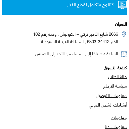
كتالوج متكامل لقطع الغيار
العنوان
2666 شارع الأمير تركي – الكورنيش , وحدة رقم 102
الخبر 34412-6803 , المملكة العربية السعودية
الساعة ٨ صباحًا إلى ٤ مساء من الأحد إلى الخميس
كيفية التسوق
حالة الطلب
سياسة الارجاع
معلومات التوصيل
أرشادات الشحن الدولي
معلومات
معلومات عنا