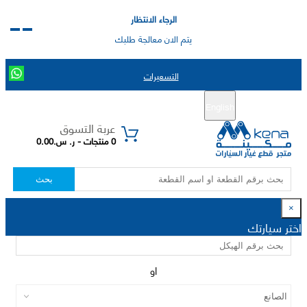
الرجاء الانتظار
يتم الان معالجة طلبك
التسعيرات
English
تسجيل جديد
تسجيل الدخول
|
عربة التسوق
0 منتجات - ر. س.0.00
بحث
×
اختر سيارتك
او