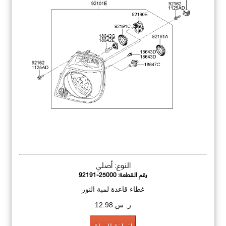
النوع: أصلي
رقم القطعة:
92191-25000
غطاء قاعدة لمبة النور
ر. س.12.98
اضافة للسلة