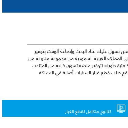
حن نسهل عليك عناء البحث وإضاعة الوقت بتوفير
في المملكة العربية السعودية من مجموعة متنوعة من
جارية الرائدة مثل شيفروليه وكرايسلر ودودج ولكزس وتويوتا على سبيل المثال لا الحصر. نشأت الفكرة وراء مفهوم Mkena منذ فترة طويلة لتوفير منصة تسوق خالية من المتاعب
ذ ذلك الحين ، اشتهر Mkena على نطاق واسع بأنه أحد أكثر مواقع طلب قطع غيار السيارات أصالة في المملكة
كتالوج متكامل لقطع الغيار