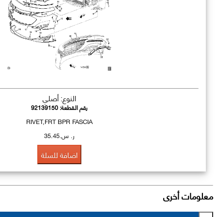
النوع: أصلي
رقم القطعة:
92139150
RIVET,FRT BPR FASCIA
ر. س.35.45
اضافة للسلة
معلومات أخرى