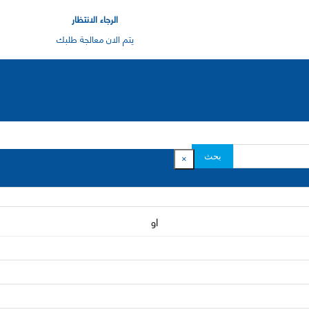
الرجاء الانتظار
يتم الان معالجة طلبك
بحث
×
او