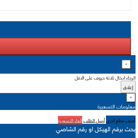
×
الرجاء ادخال ثلاثة حروف على الاقل
إغلاق
×
معلومات التسعيرة
أضف قطع اخرى
أرسل الطلب
ألغاء التسعيرة
بحث برقم الهيكل او رقم الشاصي