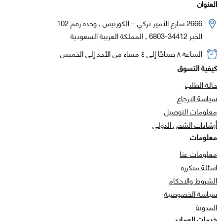
العنوان
2666 شارع الأمير تركي – الكورنيش , وحدة رقم 102
الخبر 34412-6803 , المملكة العربية السعودية
الساعة ٨ صباحًا إلى ٤ مساء من الأحد إلى الخميس
كيفية التسوق
حالة الطلب
سياسة الارجاع
معلومات التوصيل
أرشادات الشحن الدولي
معلومات
معلومات عنا
اسئلة متكرره
الشروط والاحكام
سياسة الخصوصية
المدونة
خدمات العملاء