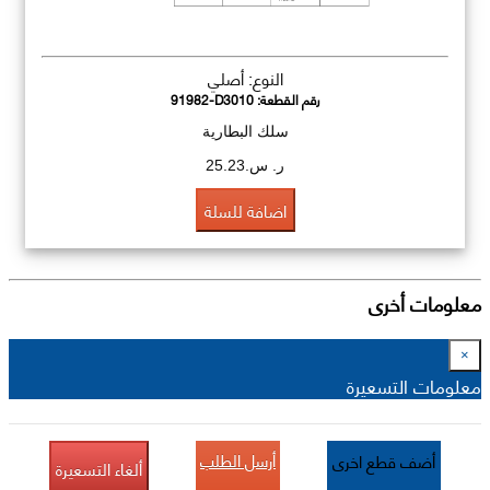
النوع: أصلي
رقم القطعة:
91982-D3010
سلك البطارية
ر. س.25.23
اضافة للسلة
معلومات أخرى
×
معلومات التسعيرة
أرسل الطلب
أضف قطع اخرى
ألغاء التسعيرة