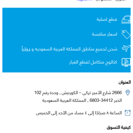
قطع اصلية
اسعار منافسة
شحن لجميع مناطق المملكة العربية السعوديه و
دولياً
كتالوج متكامل لقطع الغيار
العنوان
2666 شارع الأمير تركي – الكورنيش , وحدة رقم 102
الخبر 34412-6803 , المملكة العربية السعودية
الساعة ٨ صباحًا إلى ٤ مساء من الأحد إلى الخميس
كيفية التسوق