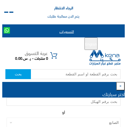
الرجاء الانتظار
يتم الان معالجة طلبك
التسعيرات
English
تسجيل جديد
تسجيل الدخول
|
عربة التسوق
0 منتجات - ر. س.0.00
بحث
×
اختر سيارتك
او