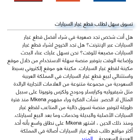
تسوق سهل لطلب قطع غيار السيارات
هل أنت شخص تجد صعوبة في شراء أفضل قطع غيار
السيارات عبر الإنترنت؟ هل تجد الخروج لشراء قطع غيار
السيارات مضيعة للوقت؟ نحن نسهل عليك عناء البحث
وإضاعة الوقت بتوفير منصة سهلة الاستخدام من خلال موقع
مكينة لقطع غيار السيارات. مكينة هو موقع إلكتروني بسيط
واستثنائي لبيع قطع غيار السيارات في المملكة العربية
السعودية من مجموعة متنوعة من العلامات التجارية الرائدة
مثل شيفروليه وكرايسلر ودودج ولكزس وتويوتا على سبيل
المثال لا الحصر. نشأت الفكرة وراء مفهوم Mkena منذ فترة
طويلة لتوفير منصة تسوق خالية من المتاعب لقطع غيار
السيارات الأصلية والبديلة وخدمات وما بعد البيع لسيارتك.
ومنذ ذلك الحين ، اشتهر Mkena على نطاق واسع بأنه أحد
أكثر مواقع طلب قطع غيار السيارات أصالة في المملكة
العربية السعودية
...المزيد