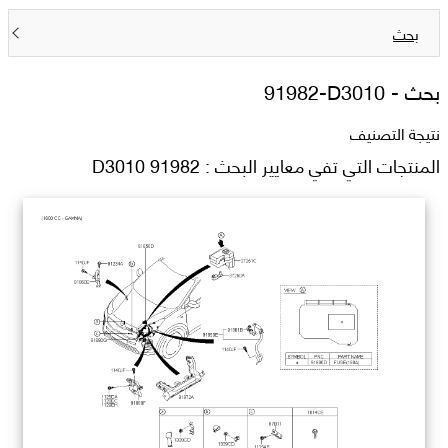
بحث
بحث -
91982-D3010
نتيجة التصنيف
المنتجات التي تفي معايير البحث : 91982 D3010