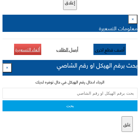
إغلاق
×
معلومات التسعيرة
أرسل الطلب
ألغاء التسعيرة
أضف قطع اخرى
بحث برقم الهيكل او رقم الشاصي
×
الرجاء ادخال رقم الهيكل في حال توفره لديك
بحث
غلق