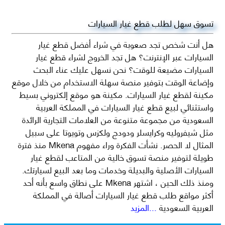
تسوق سهل لطلب قطع غيار السيارات
هل أنت شخص تجد صعوبة في شراء أفضل قطع غيار
السيارات عبر الإنترنت؟ هل تجد الخروج لشراء قطع غيار
السيارات مضيعة للوقت؟ نحن نسهل عليك عناء البحث
وإضاعة الوقت بتوفير منصة سهلة الاستخدام من خلال موقع
مكينة لقطع غيار السيارات. مكينة هو موقع إلكتروني بسيط
واستثنائي لبيع قطع غيار السيارات في المملكة العربية
السعودية من مجموعة متنوعة من العلامات التجارية الرائدة
مثل شيفروليه وكرايسلر ودودج ولكزس وتويوتا على سبيل
المثال لا الحصر. نشأت الفكرة وراء مفهوم Mkena منذ فترة
طويلة لتوفير منصة تسوق خالية من المتاعب لقطع غيار
السيارات الأصلية والبديلة وخدمات وما بعد البيع لسيارتك.
ومنذ ذلك الحين ، اشتهر Mkena على نطاق واسع بأنه أحد
أكثر مواقع طلب قطع غيار السيارات أصالة في المملكة
العربية السعودية
...المزيد