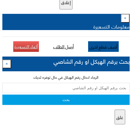
إغلاق
×
معلومات التسعيرة
أرسل الطلب
ألغاء التسعيرة
أضف قطع اخرى
بحث برقم الهيكل او رقم الشاصي
×
الرجاء ادخال رقم الهيكل في حال توفره لديك
بحث
غلق