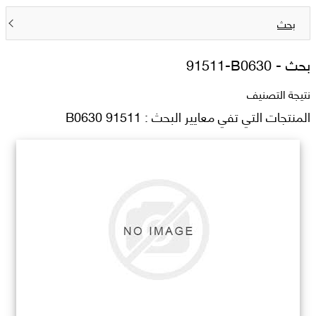
بحث
بحث -
91511-B0630
نتيجة التصنيف
المنتجات التي تفي معايير البحث : 91511 B0630