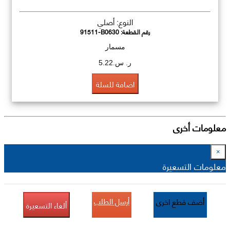
النوع: أصلي
رقم القطعة:
91511-B0630
مسمار
ر. س.5.22
اضافة للسلة
معلومات أخرى
×
معلومات التسعيرة
أرسل الطلب
أضف قطع اخرى
ألغاء التسعيرة