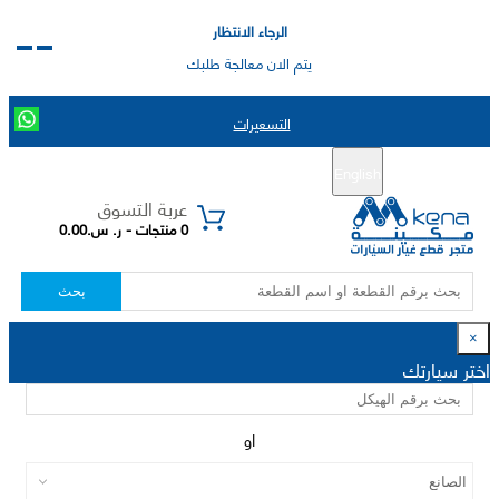
الرجاء الانتظار
يتم الان معالجة طلبك
التسعيرات
English
تسجيل جديد
تسجيل الدخول
|
عربة التسوق
0 منتجات - ر. س.0.00
بحث
×
اختر سيارتك
او