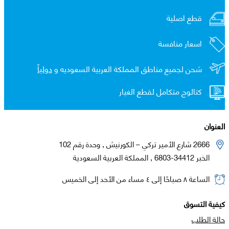
قطع اصلية
اسعار منافسة
شحن لجميع مناطق المملكة العربية السعوديه و
دولياً
كتالوج متكامل لقطع الغيار
العنوان
2666 شارع الأمير تركي – الكورنيش , وحدة رقم 102
الخبر 34412-6803 , المملكة العربية السعودية
الساعة ٨ صباحًا إلى ٤ مساء من الأحد إلى الخميس
كيفية التسوق
حالة الطلب