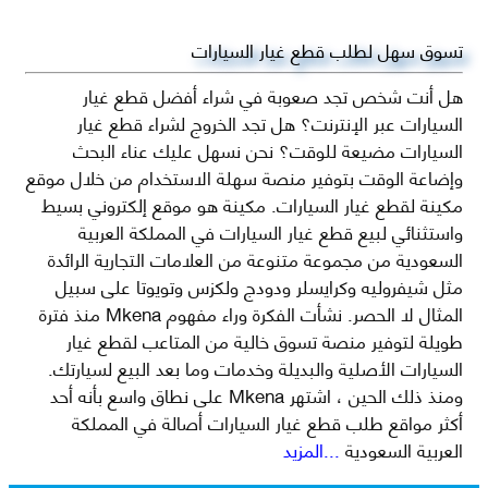
تسوق سهل لطلب قطع غيار السيارات
هل أنت شخص تجد صعوبة في شراء أفضل قطع غيار
السيارات عبر الإنترنت؟ هل تجد الخروج لشراء قطع غيار
السيارات مضيعة للوقت؟ نحن نسهل عليك عناء البحث
وإضاعة الوقت بتوفير منصة سهلة الاستخدام من خلال موقع
مكينة لقطع غيار السيارات. مكينة هو موقع إلكتروني بسيط
واستثنائي لبيع قطع غيار السيارات في المملكة العربية
السعودية من مجموعة متنوعة من العلامات التجارية الرائدة
مثل شيفروليه وكرايسلر ودودج ولكزس وتويوتا على سبيل
المثال لا الحصر. نشأت الفكرة وراء مفهوم Mkena منذ فترة
طويلة لتوفير منصة تسوق خالية من المتاعب لقطع غيار
السيارات الأصلية والبديلة وخدمات وما بعد البيع لسيارتك.
ومنذ ذلك الحين ، اشتهر Mkena على نطاق واسع بأنه أحد
أكثر مواقع طلب قطع غيار السيارات أصالة في المملكة
العربية السعودية
...المزيد