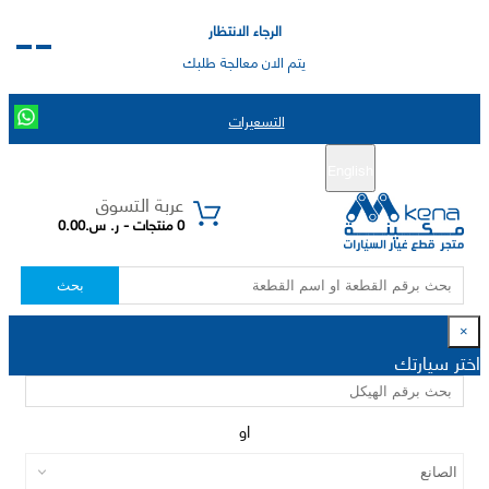
الرجاء الانتظار
يتم الان معالجة طلبك
التسعيرات
English
تسجيل جديد
تسجيل الدخول
|
عربة التسوق
0 منتجات - ر. س.0.00
بحث
×
اختر سيارتك
او