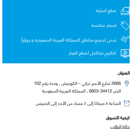
قطع اصلية
اسعار منافسة
شحن لجميع مناطق المملكة العربية السعوديه و
دولياً
كتالوج متكامل لقطع الغيار
العنوان
2666 شارع الأمير تركي – الكورنيش , وحدة رقم 102
الخبر 34412-6803 , المملكة العربية السعودية
الساعة ٨ صباحًا إلى ٤ مساء من الأحد إلى الخميس
كيفية التسوق
حالة الطلب