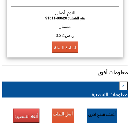
النوع: أصلي
رقم القطعة:
91511-80620
مسمار
ر. س.3.22
اضافة للسلة
معلومات أخرى
×
معلومات التسعيرة
أرسل الطلب
أضف قطع اخرى
ألغاء التسعيرة