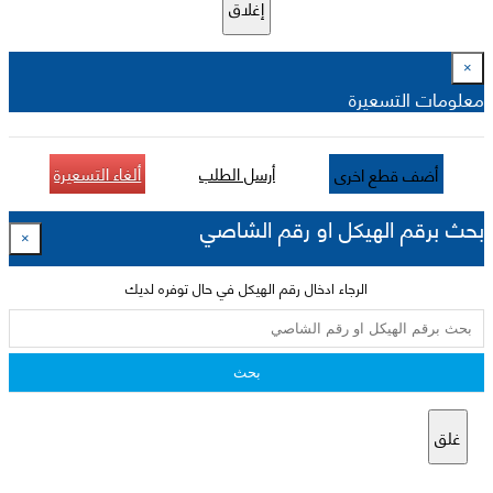
إغلاق
×
معلومات التسعيرة
أرسل الطلب
ألغاء التسعيرة
أضف قطع اخرى
بحث برقم الهيكل او رقم الشاصي
×
الرجاء ادخال رقم الهيكل في حال توفره لديك
بحث
غلق