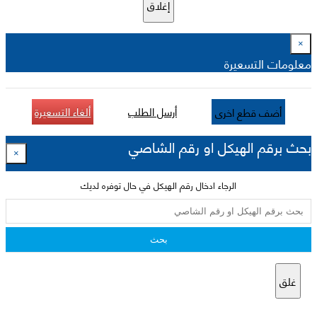
إغلاق
×
معلومات التسعيرة
أرسل الطلب
ألغاء التسعيرة
أضف قطع اخرى
بحث برقم الهيكل او رقم الشاصي
×
الرجاء ادخال رقم الهيكل في حال توفره لديك
بحث
غلق