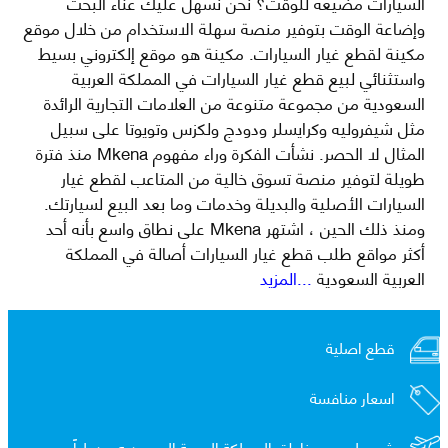
السيارات مضيعة للوقت؟ نحن نسهل عليك عناء البحث
وإضاعة الوقت بتوفير منصة سهلة الاستخدام من خلال موقع
مكينة لقطع غيار السيارات. مكينة هو موقع إلكتروني بسيط
واستثنائي لبيع قطع غيار السيارات في المملكة العربية
السعودية من مجموعة متنوعة من العلامات التجارية الرائدة
مثل شيفروليه وكرايسلر ودودج ولكزس وتويوتا على سبيل
المثال لا الحصر. نشأت الفكرة وراء مفهوم Mkena منذ فترة
طويلة لتوفير منصة تسوق خالية من المتاعب لقطع غيار
السيارات الأصلية والبديلة وخدمات وما بعد البيع لسيارتك.
ومنذ ذلك الحين ، اشتهر Mkena على نطاق واسع بأنه أحد
أكثر مواقع طلب قطع غيار السيارات أصالة في المملكة
العربية السعودية
...المزيد
قطع اصلية
اسعار منافسة
شحن لجميع مناطق المملكة العربية السعوديه و
دولياً