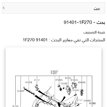
بحث
بحث -
91401-1F270
نتيجة التصنيف
المنتجات التي تفي معايير البحث : 91401 1F270