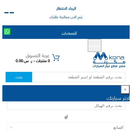
الرجاء الانتظار
يتم الان معالجة طلبك
التسعيرات
English
تسجيل جديد
تسجيل الدخول
|
عربة التسوق
0 منتجات - ر. س.0.00
بحث
×
اختر سيارتك
او