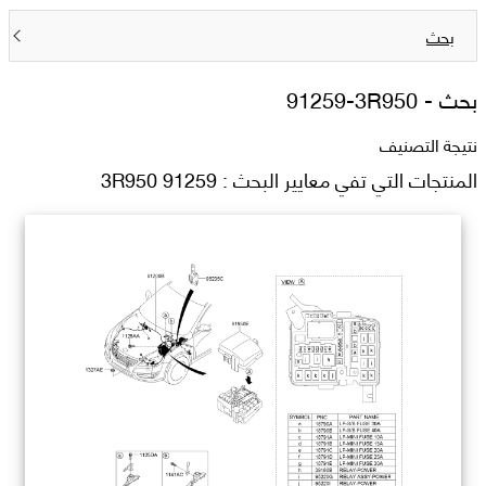
بحث
بحث -
91259-3R950
نتيجة التصنيف
المنتجات التي تفي معايير البحث : 91259 3R950