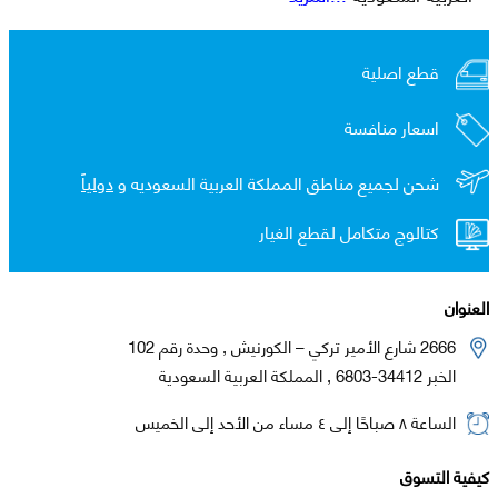
قطع اصلية
اسعار منافسة
شحن لجميع مناطق المملكة العربية السعوديه و
دولياً
كتالوج متكامل لقطع الغيار
العنوان
2666 شارع الأمير تركي – الكورنيش , وحدة رقم 102
الخبر 34412-6803 , المملكة العربية السعودية
الساعة ٨ صباحًا إلى ٤ مساء من الأحد إلى الخميس
كيفية التسوق