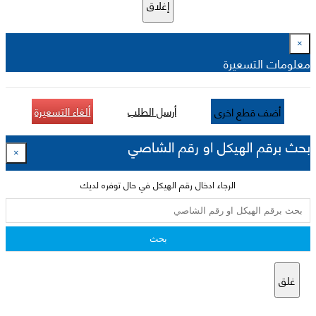
إغلاق
×
معلومات التسعيرة
أرسل الطلب
ألغاء التسعيرة
أضف قطع اخرى
بحث برقم الهيكل او رقم الشاصي
×
الرجاء ادخال رقم الهيكل في حال توفره لديك
بحث
غلق