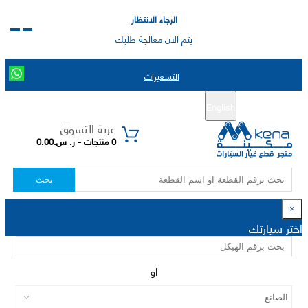
الرجاء الانتظار
يتم الان معالجة طلبك
التسعيرات
English
تسجيل جديد
تسجيل الدخول
|
عربة التسوق
0 منتجات - ر. س.0.00
بحث
×
اختر سيارتك
او