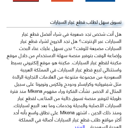
تسوق سهل لطلب قطع غيار السيارات
هل أنت شخص تجد صعوبة في شراء أفضل قطع غيار
السيارات عبر الإنترنت؟ هل تجد الخروج لشراء قطع غيار
السيارات مضيعة للوقت؟ نحن نسهل عليك عناء البحث
وإضاعة الوقت بتوفير منصة سهلة الاستخدام من خلال موقع
مكينة لقطع غيار السيارات. مكينة هو موقع إلكتروني بسيط
واستثنائي لبيع قطع غيار السيارات في المملكة العربية
السعودية من مجموعة متنوعة من العلامات التجارية الرائدة
مثل شيفروليه وكرايسلر ودودج ولكزس وتويوتا على سبيل
المثال لا الحصر. نشأت الفكرة وراء مفهوم Mkena منذ فترة
طويلة لتوفير منصة تسوق خالية من المتاعب لقطع غيار
السيارات الأصلية والبديلة وخدمات وما بعد البيع لسيارتك.
ومنذ ذلك الحين ، اشتهر Mkena على نطاق واسع بأنه أحد
أكثر مواقع طلب قطع غيار السيارات أصالة في المملكة
العربية السعودية
...المزيد