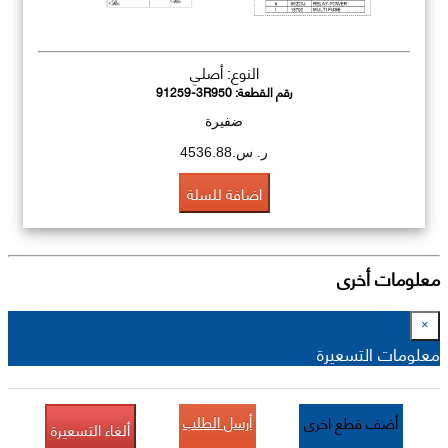
النوع: أصلي
رقم القطعة:
91259-3R950
ضفيرة
ر. س.4536.88
اضافة للسلة
معلومات أخرى
×
معلومات التسعيرة
أرسل الطلب
أضف قطع اخرى
ألغاء التسعيرة