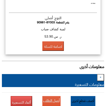
النوع: أصلي
رقم القطعة:
90981-8Y003
لمبة كشاف ضباب
ر. س.53.90
اضافة للسلة
معلومات أخرى
×
معلومات التسعيرة
أرسل الطلب
أضف قطع اخرى
ألغاء التسعيرة