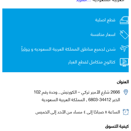
قطع اصلية
اسعار منافسة
شحن لجميع مناطق المملكة العربية السعوديه و
دولياً
كتالوج متكامل لقطع الغيار
العنوان
2666 شارع الأمير تركي – الكورنيش , وحدة رقم 102
الخبر 34412-6803 , المملكة العربية السعودية
الساعة ٨ صباحًا إلى ٤ مساء من الأحد إلى الخميس
كيفية التسوق