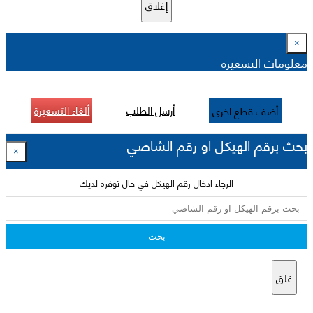
إغلاق
×
معلومات التسعيرة
أرسل الطلب
ألغاء التسعيرة
أضف قطع اخرى
بحث برقم الهيكل او رقم الشاصي
×
الرجاء ادخال رقم الهيكل في حال توفره لديك
بحث
غلق