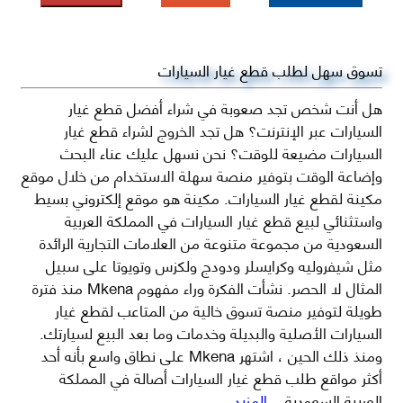
تسوق سهل لطلب قطع غيار السيارات
هل أنت شخص تجد صعوبة في شراء أفضل قطع غيار
السيارات عبر الإنترنت؟ هل تجد الخروج لشراء قطع غيار
السيارات مضيعة للوقت؟ نحن نسهل عليك عناء البحث
وإضاعة الوقت بتوفير منصة سهلة الاستخدام من خلال موقع
مكينة لقطع غيار السيارات. مكينة هو موقع إلكتروني بسيط
واستثنائي لبيع قطع غيار السيارات في المملكة العربية
السعودية من مجموعة متنوعة من العلامات التجارية الرائدة
مثل شيفروليه وكرايسلر ودودج ولكزس وتويوتا على سبيل
المثال لا الحصر. نشأت الفكرة وراء مفهوم Mkena منذ فترة
طويلة لتوفير منصة تسوق خالية من المتاعب لقطع غيار
السيارات الأصلية والبديلة وخدمات وما بعد البيع لسيارتك.
ومنذ ذلك الحين ، اشتهر Mkena على نطاق واسع بأنه أحد
أكثر مواقع طلب قطع غيار السيارات أصالة في المملكة
العربية السعودية
...المزيد