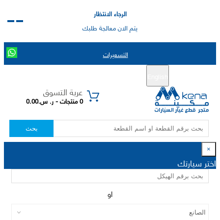
الرجاء الانتظار
يتم الان معالجة طلبك
التسعيرات
English
تسجيل جديد
تسجيل الدخول
|
عربة التسوق
0 منتجات - ر. س.0.00
بحث
×
اختر سيارتك
او