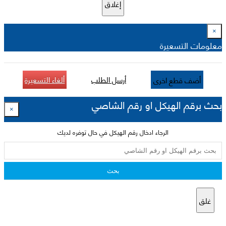
إغلاق
×
معلومات التسعيرة
أرسل الطلب
ألغاء التسعيرة
أضف قطع اخرى
بحث برقم الهيكل او رقم الشاصي
×
الرجاء ادخال رقم الهيكل في حال توفره لديك
بحث
غلق