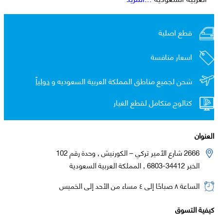
قطع اصلية
اسعار منافسة
شحن لجميع مناطق المملكة العربية السعوديه و
دولياً
كتالوج متكامل لقطع الغيار
العنوان
2666 شارع الأمير تركي – الكورنيش , وحدة رقم 102
الخبر 34412-6803 , المملكة العربية السعودية
الساعة ٨ صباحًا إلى ٤ مساء من الأحد إلى الخميس
كيفية التسوق