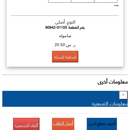
النوع: أصلي
رقم القطعة:
90942-01103
صامولة
ر. س.20.50
اضافة للسلة
معلومات أخرى
×
معلومات التسعيرة
أرسل الطلب
أضف قطع اخرى
ألغاء التسعيرة