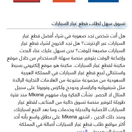
تسوق سهل لطلب قطع غيار السيارات
هل أنت شخص تجد صعوبة في شراء أفضل قطع غيار
السيارات عبر الإنترنت؟ هل تجد الخروج لشراء قطع غيار
السيارات مضيعة للوقت؟ نحن نسهل عليك عناء البحث
وإضاعة الوقت بتوفير منصة سهلة الاستخدام من خلال موقع
مكينة لقطع غيار السيارات. مكينة هو موقع إلكتروني بسيط
واستثنائي لبيع قطع غيار السيارات في المملكة العربية
السعودية من مجموعة متنوعة من العلامات التجارية الرائدة
مثل شيفروليه وكرايسلر ودودج ولكزس وتويوتا على سبيل
المثال لا الحصر. نشأت الفكرة وراء مفهوم Mkena منذ فترة
طويلة لتوفير منصة تسوق خالية من المتاعب لقطع غيار
السيارات الأصلية والبديلة وخدمات وما بعد البيع لسيارتك.
ومنذ ذلك الحين ، اشتهر Mkena على نطاق واسع بأنه أحد
أكثر مواقع طلب قطع غيار السيارات أصالة في المملكة
العربية السعودية
...المزيد