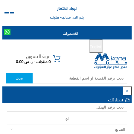
الرجاء الانتظار
يتم الان معالجة طلبك
التسعيرات
English
تسجيل جديد
تسجيل الدخول
|
عربة التسوق
0 منتجات - ر. س.0.00
بحث
×
اختر سيارتك
او