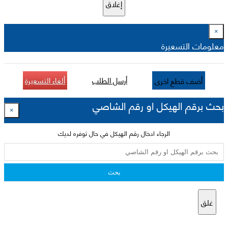
إغلاق
×
معلومات التسعيرة
أرسل الطلب
ألغاء التسعيرة
أضف قطع اخرى
بحث برقم الهيكل او رقم الشاصي
×
الرجاء ادخال رقم الهيكل في حال توفره لديك
بحث
غلق