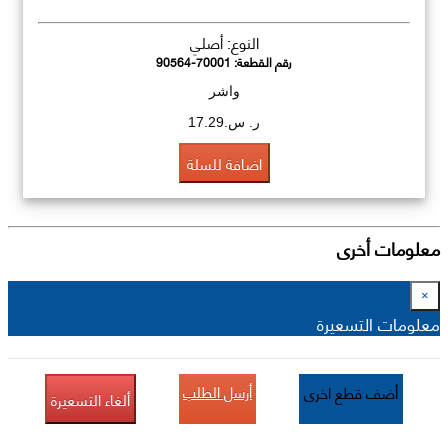
النوع: أصلي
رقم القطعة:
90564-70001
واشر
ر. س.17.29
اضافة للسلة
معلومات أخرى
×
معلومات التسعيرة
أرسل الطلب
أضف قطع اخرى
ألغاء التسعيرة