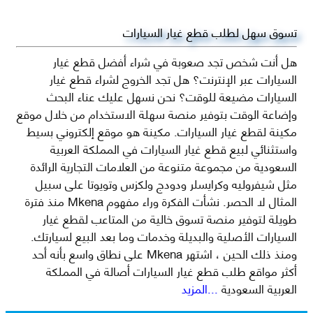
تسوق سهل لطلب قطع غيار السيارات
هل أنت شخص تجد صعوبة في شراء أفضل قطع غيار
السيارات عبر الإنترنت؟ هل تجد الخروج لشراء قطع غيار
السيارات مضيعة للوقت؟ نحن نسهل عليك عناء البحث
وإضاعة الوقت بتوفير منصة سهلة الاستخدام من خلال موقع
مكينة لقطع غيار السيارات. مكينة هو موقع إلكتروني بسيط
واستثنائي لبيع قطع غيار السيارات في المملكة العربية
السعودية من مجموعة متنوعة من العلامات التجارية الرائدة
مثل شيفروليه وكرايسلر ودودج ولكزس وتويوتا على سبيل
المثال لا الحصر. نشأت الفكرة وراء مفهوم Mkena منذ فترة
طويلة لتوفير منصة تسوق خالية من المتاعب لقطع غيار
السيارات الأصلية والبديلة وخدمات وما بعد البيع لسيارتك.
ومنذ ذلك الحين ، اشتهر Mkena على نطاق واسع بأنه أحد
أكثر مواقع طلب قطع غيار السيارات أصالة في المملكة
العربية السعودية
...المزيد