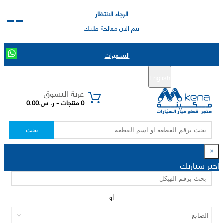
الرجاء الانتظار
يتم الان معالجة طلبك
التسعيرات
English
تسجيل جديد
تسجيل الدخول
|
عربة التسوق
0 منتجات - ر. س.0.00
بحث
×
اختر سيارتك
او