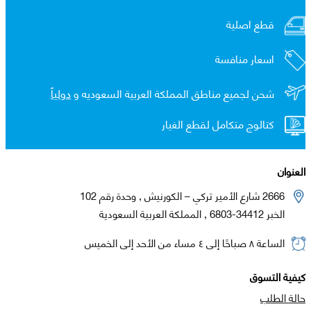
قطع اصلية
اسعار منافسة
شحن لجميع مناطق المملكة العربية السعوديه و
دولياً
كتالوج متكامل لقطع الغيار
العنوان
2666 شارع الأمير تركي – الكورنيش , وحدة رقم 102
الخبر 34412-6803 , المملكة العربية السعودية
الساعة ٨ صباحًا إلى ٤ مساء من الأحد إلى الخميس
كيفية التسوق
حالة الطلب