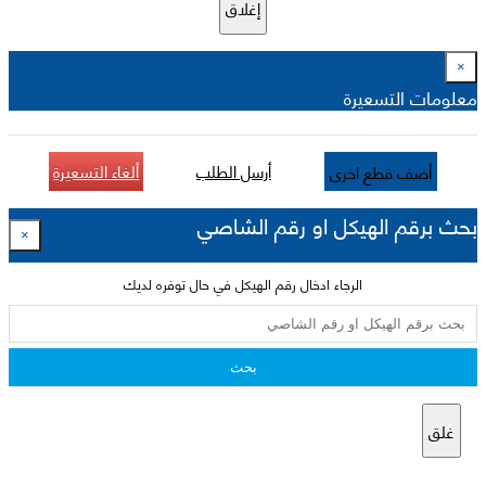
إغلاق
×
معلومات التسعيرة
أرسل الطلب
ألغاء التسعيرة
أضف قطع اخرى
بحث برقم الهيكل او رقم الشاصي
×
الرجاء ادخال رقم الهيكل في حال توفره لديك
بحث
غلق