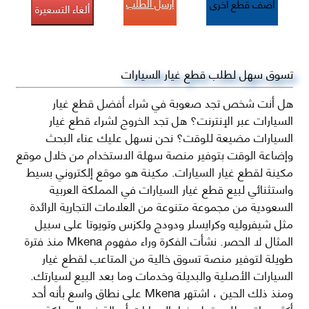
أرسل الطلب
أضف قطع اخرى
ألغاء التسعيرة
تسوق سهل لطلب قطع غيار السيارات
هل أنت شخص تجد صعوبة في شراء أفضل قطع غيار
السيارات عبر الإنترنت؟ هل تجد الخروج لشراء قطع غيار
السيارات مضيعة للوقت؟ نحن نسهل عليك عناء البحث
وإضاعة الوقت بتوفير منصة سهلة الاستخدام من خلال موقع
مكينة لقطع غيار السيارات. مكينة هو موقع إلكتروني بسيط
واستثنائي لبيع قطع غيار السيارات في المملكة العربية
السعودية من مجموعة متنوعة من العلامات التجارية الرائدة
مثل شيفروليه وكرايسلر ودودج ولكزس وتويوتا على سبيل
المثال لا الحصر. نشأت الفكرة وراء مفهوم Mkena منذ فترة
طويلة لتوفير منصة تسوق خالية من المتاعب لقطع غيار
السيارات الأصلية والبديلة وخدمات وما بعد البيع لسيارتك.
ومنذ ذلك الحين ، اشتهر Mkena على نطاق واسع بأنه أحد
أكثر مواقع طلب قطع غيار السيارات أصالة في المملكة