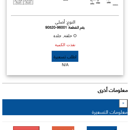
النوع: أصلي
رقم القطعة:
90520-96001
O حلقة, جلدة
نفذت الكمية
اطلب تسعيرة
N/A
معلومات أخرى
×
معلومات التسعيرة