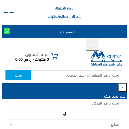
الرجاء الانتظار
يتم الان معالجة طلبك
التسعيرات
English
تسجيل جديد
تسجيل الدخول
|
عربة التسوق
0 منتجات - ر. س.0.00
بحث
×
اختر سيارتك
او