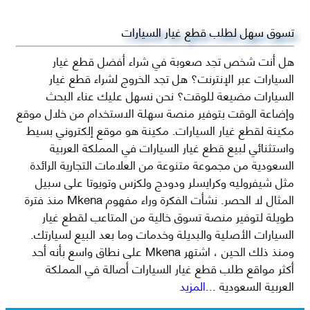
تسوق سهل لطلب قطع غيار السيارات
هل أنت شخص تجد صعوبة في شراء أفضل قطع غيار
السيارات عبر الإنترنت؟ هل تجد الخروج لشراء قطع غيار
السيارات مضيعة للوقت؟ نحن نسهل عليك عناء البحث
وإضاعة الوقت بتوفير منصة سهلة الاستخدام من خلال موقع
مكينة لقطع غيار السيارات. مكينة هو موقع إلكتروني بسيط
واستثنائي لبيع قطع غيار السيارات في المملكة العربية
السعودية من مجموعة متنوعة من العلامات التجارية الرائدة
مثل شيفروليه وكرايسلر ودودج ولكزس وتويوتا على سبيل
المثال لا الحصر. نشأت الفكرة وراء مفهوم Mkena منذ فترة
طويلة لتوفير منصة تسوق خالية من المتاعب لقطع غيار
السيارات الأصلية والبديلة وخدمات وما بعد البيع لسيارتك.
ومنذ ذلك الحين ، اشتهر Mkena على نطاق واسع بأنه أحد
أكثر مواقع طلب قطع غيار السيارات أصالة في المملكة
العربية السعودية
...المزيد