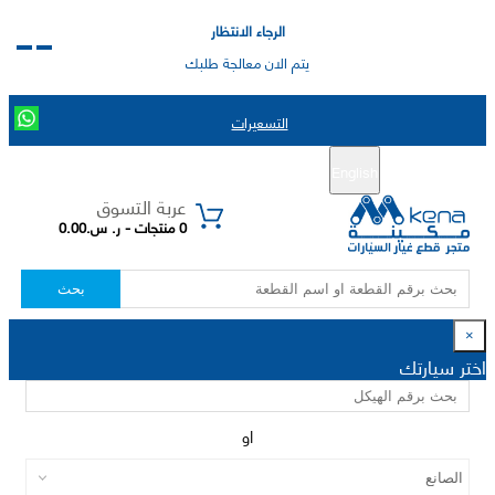
الرجاء الانتظار
يتم الان معالجة طلبك
التسعيرات
English
تسجيل جديد
تسجيل الدخول
|
عربة التسوق
0 منتجات - ر. س.0.00
بحث
×
اختر سيارتك
او