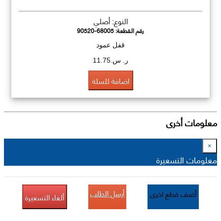
النوع: أصلي
رقم القطعة:
90520-68005
قفل عمود
ر. س.11.75
اضافة للسلة
معلومات أخرى
×
معلومات التسعيرة
أرسل الطلب
أضف قطع اخرى
ألغاء التسعيرة