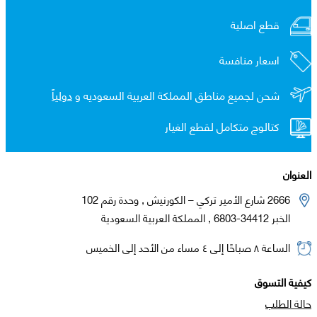
قطع اصلية
اسعار منافسة
شحن لجميع مناطق المملكة العربية السعوديه و
دولياً
كتالوج متكامل لقطع الغيار
العنوان
2666 شارع الأمير تركي – الكورنيش , وحدة رقم 102
الخبر 34412-6803 , المملكة العربية السعودية
الساعة ٨ صباحًا إلى ٤ مساء من الأحد إلى الخميس
كيفية التسوق
حالة الطلب