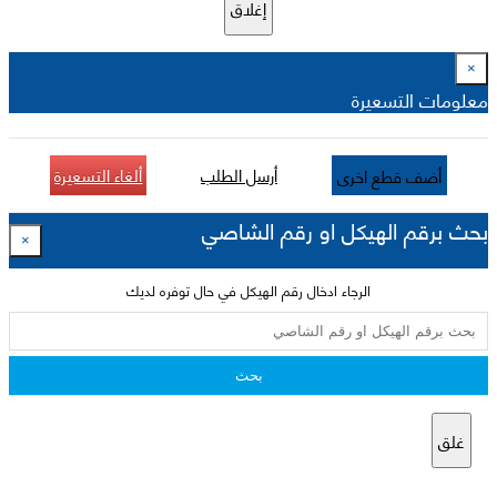
إغلاق
×
معلومات التسعيرة
أرسل الطلب
ألغاء التسعيرة
أضف قطع اخرى
بحث برقم الهيكل او رقم الشاصي
×
الرجاء ادخال رقم الهيكل في حال توفره لديك
بحث
غلق