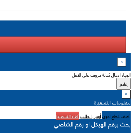
×
الرجاء ادخال ثلاثة حروف على الاقل
إغلاق
×
معلومات التسعيرة
أضف قطع اخرى
أرسل الطلب
ألغاء التسعيرة
بحث برقم الهيكل او رقم الشاصي