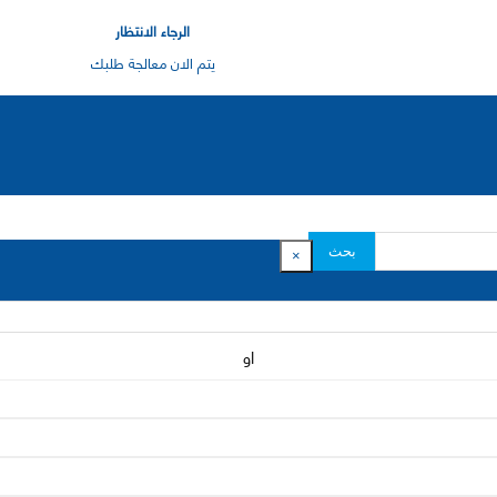
الرجاء الانتظار
يتم الان معالجة طلبك
بحث
×
او