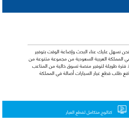
حن نسهل عليك عناء البحث وإضاعة الوقت بتوفير
في المملكة العربية السعودية من مجموعة متنوعة من
جارية الرائدة مثل شيفروليه وكرايسلر ودودج ولكزس وتويوتا على سبيل المثال لا الحصر. نشأت الفكرة وراء مفهوم Mkena منذ فترة طويلة لتوفير منصة تسوق خالية من المتاعب
ذ ذلك الحين ، اشتهر Mkena على نطاق واسع بأنه أحد أكثر مواقع طلب قطع غيار السيارات أصالة في المملكة
كتالوج متكامل لقطع الغيار