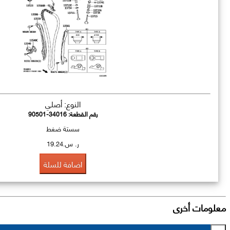
النوع: أصلي
رقم القطعة:
90501-34016
سستة ضغط
ر. س.19.24
اضافة للسلة
معلومات أخرى