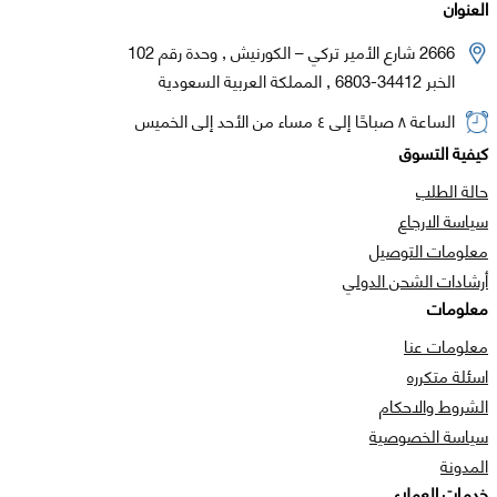
العنوان
2666 شارع الأمير تركي – الكورنيش , وحدة رقم 102
الخبر 34412-6803 , المملكة العربية السعودية
الساعة ٨ صباحًا إلى ٤ مساء من الأحد إلى الخميس
كيفية التسوق
حالة الطلب
سياسة الارجاع
معلومات التوصيل
أرشادات الشحن الدولي
معلومات
معلومات عنا
اسئلة متكرره
الشروط والاحكام
سياسة الخصوصية
المدونة
خدمات العملاء