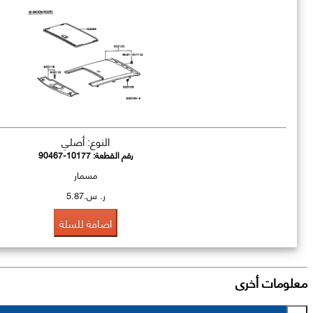
النوع: أصلي
رقم القطعة:
90467-10177
مسمار
ر. س.5.87
اضافة للسلة
معلومات أخرى