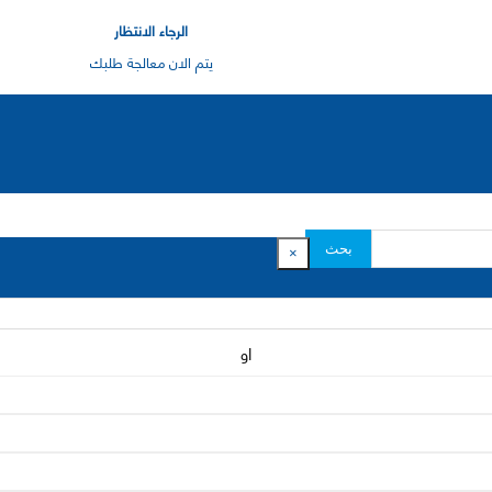
الرجاء الانتظار
يتم الان معالجة طلبك
بحث
×
او