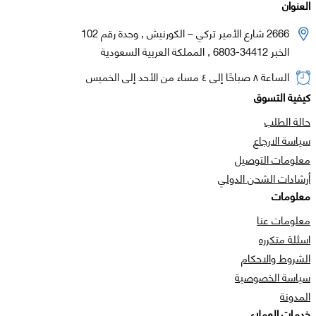
العنوان
2666 شارع الأمير تركي – الكورنيش , وحدة رقم 102
الخبر 34412-6803 , المملكة العربية السعودية
الساعة ٨ صباحًا إلى ٤ مساء من الأحد إلى الخميس
كيفية التسوق
حالة الطلب
سياسة الارجاع
معلومات التوصيل
أرشادات الشحن الدولي
معلومات
معلومات عنا
اسئلة متكرره
الشروط والاحكام
سياسة الخصوصية
المدونة
خدمات العملاء