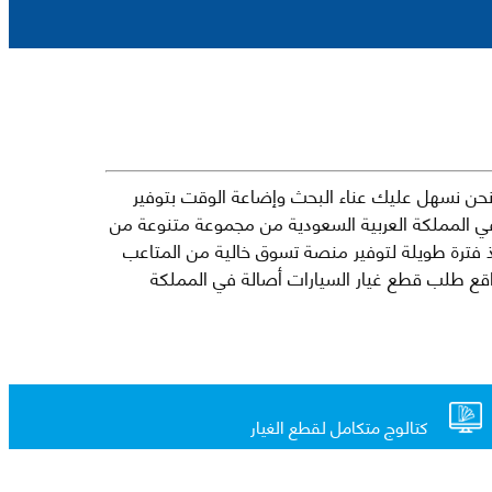
حن نسهل عليك عناء البحث وإضاعة الوقت بتوفير
في المملكة العربية السعودية من مجموعة متنوعة من
جارية الرائدة مثل شيفروليه وكرايسلر ودودج ولكزس وتويوتا على سبيل المثال لا الحصر. نشأت الفكرة وراء مفهوم Mkena منذ فترة طويلة لتوفير منصة تسوق خالية من المتاعب
ذ ذلك الحين ، اشتهر Mkena على نطاق واسع بأنه أحد أكثر مواقع طلب قطع غيار السيارات أصالة في المملكة
كتالوج متكامل لقطع الغيار