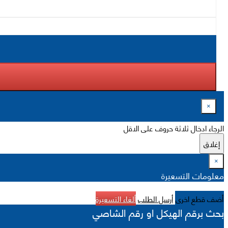
×
الرجاء ادخال ثلاثة حروف على الاقل
إغلاق
×
معلومات التسعيرة
أضف قطع اخرى
أرسل الطلب
ألغاء التسعيرة
بحث برقم الهيكل او رقم الشاصي