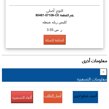
النوع: أصلي
رقم القطعة:
90467-07108-C0
كلبس ربله شنطه
ر. س.3.55
اضافة للسلة
معلومات أخرى
×
معلومات التسعيرة
أرسل الطلب
أضف قطع اخرى
ألغاء التسعيرة