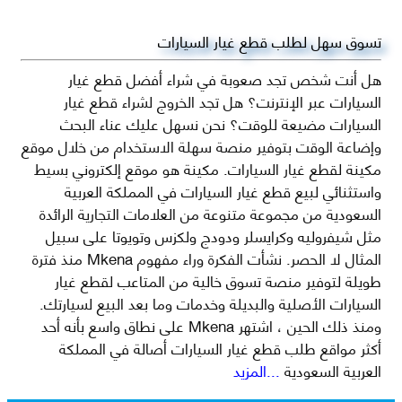
تسوق سهل لطلب قطع غيار السيارات
هل أنت شخص تجد صعوبة في شراء أفضل قطع غيار
السيارات عبر الإنترنت؟ هل تجد الخروج لشراء قطع غيار
السيارات مضيعة للوقت؟ نحن نسهل عليك عناء البحث
وإضاعة الوقت بتوفير منصة سهلة الاستخدام من خلال موقع
مكينة لقطع غيار السيارات. مكينة هو موقع إلكتروني بسيط
واستثنائي لبيع قطع غيار السيارات في المملكة العربية
السعودية من مجموعة متنوعة من العلامات التجارية الرائدة
مثل شيفروليه وكرايسلر ودودج ولكزس وتويوتا على سبيل
المثال لا الحصر. نشأت الفكرة وراء مفهوم Mkena منذ فترة
طويلة لتوفير منصة تسوق خالية من المتاعب لقطع غيار
السيارات الأصلية والبديلة وخدمات وما بعد البيع لسيارتك.
ومنذ ذلك الحين ، اشتهر Mkena على نطاق واسع بأنه أحد
أكثر مواقع طلب قطع غيار السيارات أصالة في المملكة
العربية السعودية
...المزيد