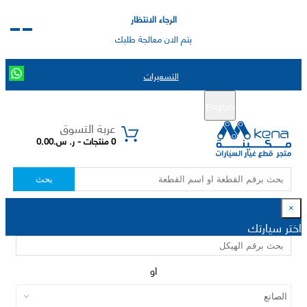
الرجاء الانتظار
يتم الان معالجة طلبك
التسعيرات
English
تسجيل جديد
تسجيل الدخول
|
عربة التسوق
0 منتجات - ر. س.0.00
بحث
×
اختر سيارتك
او