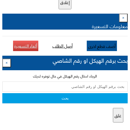
إغلاق
×
معلومات التسعيرة
أرسل الطلب
ألغاء التسعيرة
أضف قطع اخرى
بحث برقم الهيكل او رقم الشاصي
×
الرجاء ادخال رقم الهيكل في حال توفره لديك
بحث
غلق