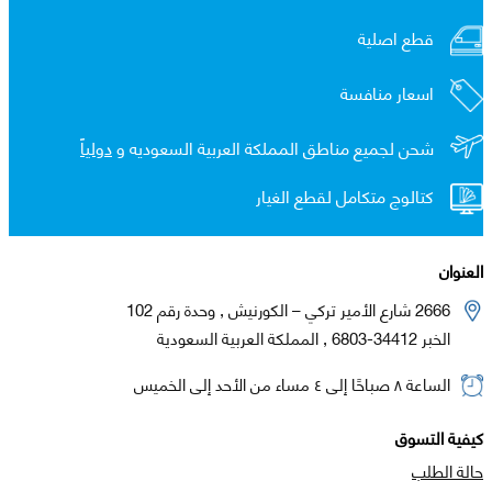
قطع اصلية
اسعار منافسة
شحن لجميع مناطق المملكة العربية السعوديه و
دولياً
كتالوج متكامل لقطع الغيار
العنوان
2666 شارع الأمير تركي – الكورنيش , وحدة رقم 102
الخبر 34412-6803 , المملكة العربية السعودية
الساعة ٨ صباحًا إلى ٤ مساء من الأحد إلى الخميس
كيفية التسوق
حالة الطلب