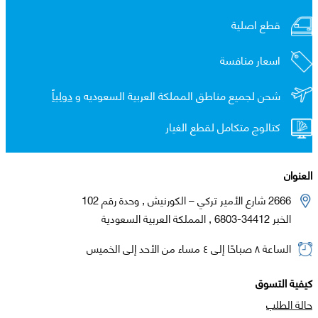
قطع اصلية
اسعار منافسة
شحن لجميع مناطق المملكة العربية السعوديه و
دولياً
كتالوج متكامل لقطع الغيار
العنوان
2666 شارع الأمير تركي – الكورنيش , وحدة رقم 102
الخبر 34412-6803 , المملكة العربية السعودية
الساعة ٨ صباحًا إلى ٤ مساء من الأحد إلى الخميس
كيفية التسوق
حالة الطلب