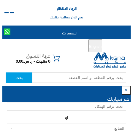
الرجاء الانتظار
يتم الان معالجة طلبك
التسعيرات
English
تسجيل جديد
تسجيل الدخول
|
عربة التسوق
0 منتجات - ر. س.0.00
بحث
×
اختر سيارتك
او