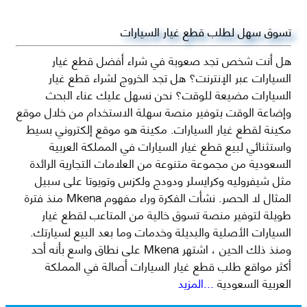
تسوق سهل لطلب قطع غيار السيارات
هل أنت شخص تجد صعوبة في شراء أفضل قطع غيار
السيارات عبر الإنترنت؟ هل تجد الخروج لشراء قطع غيار
السيارات مضيعة للوقت؟ نحن نسهل عليك عناء البحث
وإضاعة الوقت بتوفير منصة سهلة الاستخدام من خلال موقع
مكينة لقطع غيار السيارات. مكينة هو موقع إلكتروني بسيط
واستثنائي لبيع قطع غيار السيارات في المملكة العربية
السعودية من مجموعة متنوعة من العلامات التجارية الرائدة
مثل شيفروليه وكرايسلر ودودج ولكزس وتويوتا على سبيل
المثال لا الحصر. نشأت الفكرة وراء مفهوم Mkena منذ فترة
طويلة لتوفير منصة تسوق خالية من المتاعب لقطع غيار
السيارات الأصلية والبديلة وخدمات وما بعد البيع لسيارتك.
ومنذ ذلك الحين ، اشتهر Mkena على نطاق واسع بأنه أحد
أكثر مواقع طلب قطع غيار السيارات أصالة في المملكة
العربية السعودية
...المزيد