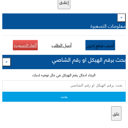
إغلاق
×
معلومات التسعيرة
أرسل الطلب
ألغاء التسعيرة
أضف قطع اخرى
بحث برقم الهيكل او رقم الشاصي
×
الرجاء ادخال رقم الهيكل في حال توفره لديك
بحث
غلق