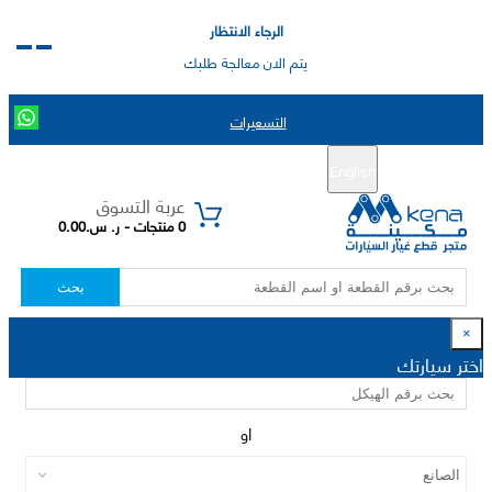
الرجاء الانتظار
يتم الان معالجة طلبك
التسعيرات
English
تسجيل جديد
تسجيل الدخول
|
عربة التسوق
0 منتجات - ر. س.0.00
بحث
×
اختر سيارتك
او