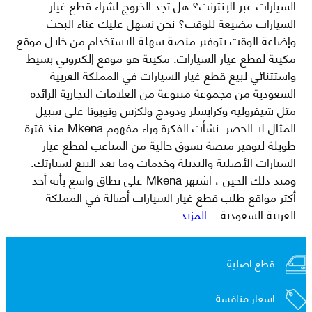
السيارات عبر الإنترنت؟ هل تجد الخروج لشراء قطع غيار
السيارات مضيعة للوقت؟ نحن نسهل عليك عناء البحث
وإضاعة الوقت بتوفير منصة سهلة الاستخدام من خلال موقع
مكينة لقطع غيار السيارات. مكينة هو موقع إلكتروني بسيط
واستثنائي لبيع قطع غيار السيارات في المملكة العربية
السعودية من مجموعة متنوعة من العلامات التجارية الرائدة
مثل شيفروليه وكرايسلر ودودج ولكزس وتويوتا على سبيل
المثال لا الحصر. نشأت الفكرة وراء مفهوم Mkena منذ فترة
طويلة لتوفير منصة تسوق خالية من المتاعب لقطع غيار
السيارات الأصلية والبديلة وخدمات وما بعد البيع لسيارتك.
ومنذ ذلك الحين ، اشتهر Mkena على نطاق واسع بأنه أحد
أكثر مواقع طلب قطع غيار السيارات أصالة في المملكة
العربية السعودية
...المزيد
قطع اصلية
اسعار منافسة