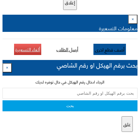
إغلاق
×
معلومات التسعيرة
أرسل الطلب
ألغاء التسعيرة
أضف قطع اخرى
بحث برقم الهيكل او رقم الشاصي
×
الرجاء ادخال رقم الهيكل في حال توفره لديك
بحث
غلق