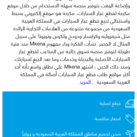
وإضاعة الوقت بتوفير منصة سهلة الاستخدام من خلال موقع
مكينة لقطع غيار السيارات. مكينة هو موقع إلكتروني بسيط
واستثنائي لبيع قطع غيار السيارات في المملكة العربية
السعودية من مجموعة متنوعة من العلامات التجارية الرائدة
مثل شيفروليه وكرايسلر ودودج ولكزس وتويوتا على سبيل
المثال لا الحصر. نشأت الفكرة وراء مفهوم Mkena منذ فترة
طويلة لتوفير منصة تسوق خالية من المتاعب لقطع غيار
السيارات الأصلية والبديلة وخدمات وما بعد البيع لسيارتك.
ومنذ ذلك الحين ، اشتهر Mkena على نطاق واسع بأنه أحد
أكثر مواقع طلب قطع غيار السيارات أصالة في المملكة
العربية السعودية
...المزيد
قطع اصلية
اسعار منافسة
شحن لجميع مناطق المملكة العربية السعوديه و
دولياً