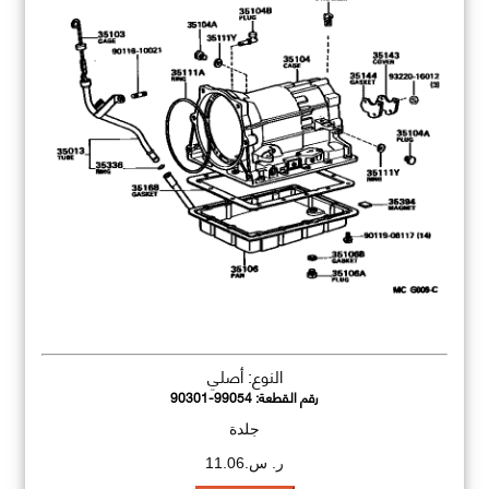
النوع: أصلي
رقم القطعة:
90301-99054
جلدة
ر. س.11.06