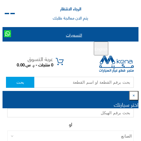
الرجاء الانتظار
يتم الان معالجة طلبك
التسعيرات
English
تسجيل جديد
تسجيل الدخول
|
عربة التسوق
0 منتجات - ر. س.0.00
بحث
×
اختر سيارتك
او