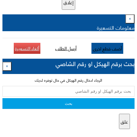
إغلاق
×
معلومات التسعيرة
أرسل الطلب
ألغاء التسعيرة
أضف قطع اخرى
بحث برقم الهيكل او رقم الشاصي
×
الرجاء ادخال رقم الهيكل في حال توفره لديك
بحث
غلق