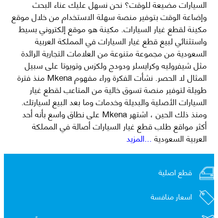
السيارات مضيعة للوقت؟ نحن نسهل عليك عناء البحث
وإضاعة الوقت بتوفير منصة سهلة الاستخدام من خلال موقع
مكينة لقطع غيار السيارات. مكينة هو موقع إلكتروني بسيط
واستثنائي لبيع قطع غيار السيارات في المملكة العربية
السعودية من مجموعة متنوعة من العلامات التجارية الرائدة
مثل شيفروليه وكرايسلر ودودج ولكزس وتويوتا على سبيل
المثال لا الحصر. نشأت الفكرة وراء مفهوم Mkena منذ فترة
طويلة لتوفير منصة تسوق خالية من المتاعب لقطع غيار
السيارات الأصلية والبديلة وخدمات وما بعد البيع لسيارتك.
ومنذ ذلك الحين ، اشتهر Mkena على نطاق واسع بأنه أحد
أكثر مواقع طلب قطع غيار السيارات أصالة في المملكة
العربية السعودية
...المزيد
قطع اصلية
اسعار منافسة