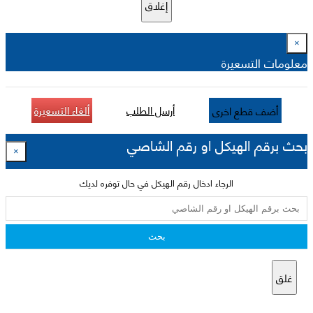
إغلاق
×
معلومات التسعيرة
أرسل الطلب
ألغاء التسعيرة
أضف قطع اخرى
بحث برقم الهيكل او رقم الشاصي
×
الرجاء ادخال رقم الهيكل في حال توفره لديك
بحث
غلق