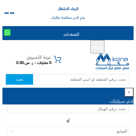
الرجاء الانتظار
يتم الان معالجة طلبك
التسعيرات
English
تسجيل جديد
تسجيل الدخول
|
عربة التسوق
0 منتجات - ر. س.0.00
بحث
×
اختر سيارتك
او