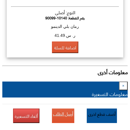
النوع: أصلي
رقم القطعة:
90099-10140
رمان بلي الدينمو
ر. س.41.49
اضافة للسلة
معلومات أخرى
×
معلومات التسعيرة
أرسل الطلب
أضف قطع اخرى
ألغاء التسعيرة