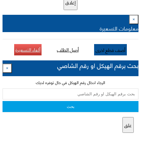
إغلاق
×
معلومات التسعيرة
أرسل الطلب
ألغاء التسعيرة
أضف قطع اخرى
بحث برقم الهيكل او رقم الشاصي
×
الرجاء ادخال رقم الهيكل في حال توفره لديك
بحث
غلق