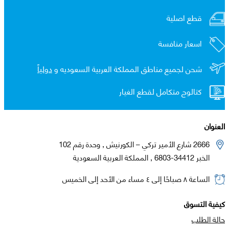
قطع اصلية
اسعار منافسة
شحن لجميع مناطق المملكة العربية السعوديه و
دولياً
كتالوج متكامل لقطع الغيار
العنوان
2666 شارع الأمير تركي – الكورنيش , وحدة رقم 102
الخبر 34412-6803 , المملكة العربية السعودية
الساعة ٨ صباحًا إلى ٤ مساء من الأحد إلى الخميس
كيفية التسوق
حالة الطلب