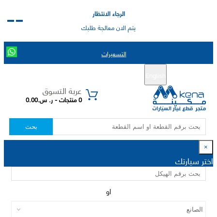
الرجاء الانتظار
يتم الان معالجة طلبك
التسعيرات
English
تسجيل جديد
تسجيل الدخول
|
عربة التسوق
0 منتجات - ر. س.0.00
بحث
×
اختر سيارتك
او