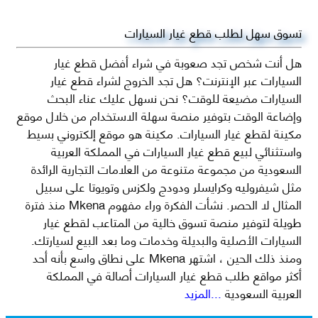
تسوق سهل لطلب قطع غيار السيارات
هل أنت شخص تجد صعوبة في شراء أفضل قطع غيار
السيارات عبر الإنترنت؟ هل تجد الخروج لشراء قطع غيار
السيارات مضيعة للوقت؟ نحن نسهل عليك عناء البحث
وإضاعة الوقت بتوفير منصة سهلة الاستخدام من خلال موقع
مكينة لقطع غيار السيارات. مكينة هو موقع إلكتروني بسيط
واستثنائي لبيع قطع غيار السيارات في المملكة العربية
السعودية من مجموعة متنوعة من العلامات التجارية الرائدة
مثل شيفروليه وكرايسلر ودودج ولكزس وتويوتا على سبيل
المثال لا الحصر. نشأت الفكرة وراء مفهوم Mkena منذ فترة
طويلة لتوفير منصة تسوق خالية من المتاعب لقطع غيار
السيارات الأصلية والبديلة وخدمات وما بعد البيع لسيارتك.
ومنذ ذلك الحين ، اشتهر Mkena على نطاق واسع بأنه أحد
أكثر مواقع طلب قطع غيار السيارات أصالة في المملكة
العربية السعودية
...المزيد