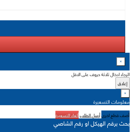
×
الرجاء ادخال ثلاثة حروف على الاقل
إغلاق
×
معلومات التسعيرة
أضف قطع اخرى
أرسل الطلب
ألغاء التسعيرة
بحث برقم الهيكل او رقم الشاصي