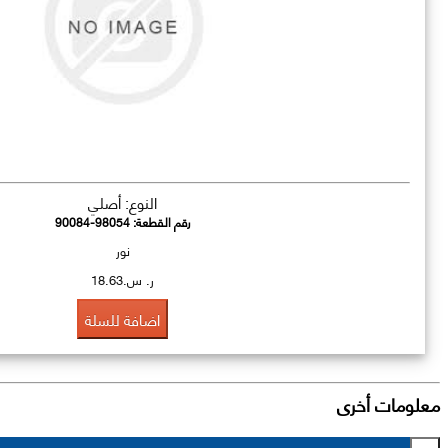
النوع: أصلي
رقم القطعة:
90084-98054
نور
ر. س.18.63
اضافة للسلة
معلومات أخرى