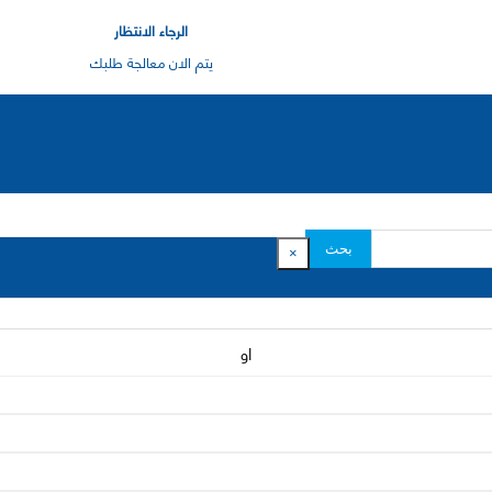
الرجاء الانتظار
يتم الان معالجة طلبك
بحث
×
او