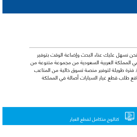
حن نسهل عليك عناء البحث وإضاعة الوقت بتوفير
في المملكة العربية السعودية من مجموعة متنوعة من
جارية الرائدة مثل شيفروليه وكرايسلر ودودج ولكزس وتويوتا على سبيل المثال لا الحصر. نشأت الفكرة وراء مفهوم Mkena منذ فترة طويلة لتوفير منصة تسوق خالية من المتاعب
ذ ذلك الحين ، اشتهر Mkena على نطاق واسع بأنه أحد أكثر مواقع طلب قطع غيار السيارات أصالة في المملكة
كتالوج متكامل لقطع الغيار