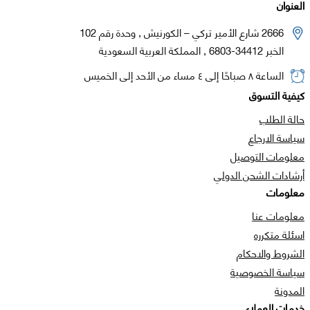
العنوان
2666 شارع الأمير تركي – الكورنيش , وحدة رقم 102
الخبر 34412-6803 , المملكة العربية السعودية
الساعة ٨ صباحًا إلى ٤ مساء من الأحد إلى الخميس
كيفية التسوق
حالة الطلب
سياسة الارجاع
معلومات التوصيل
أرشادات الشحن الدولي
معلومات
معلومات عنا
اسئلة متكرره
الشروط والاحكام
سياسة الخصوصية
المدونة
خدمات العملاء